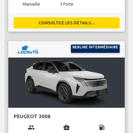
Manuelle
5 Porte
CONSULTEZ LES DÉTAILS...
BERLINE INTERMÉDIAIRE
PEUGEOT 3008
group
business_center
local_gas_station