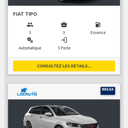
FIAT TIPO
group
business_center
local_gas_station
5
3
Essence
miscellaneous_services
login
Automatique
5 Porte
CONSULTEZ LES DÉTAILS...
BREAK