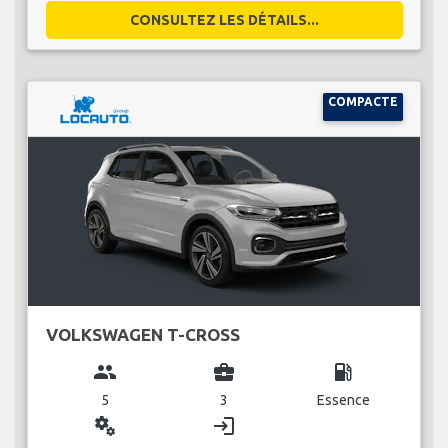
CONSULTEZ LES DÉTAILS...
COMPACTE
VOLKSWAGEN T-CROSS
group
business_center
local_gas_station
5
3
Essence
miscellaneous_services
login