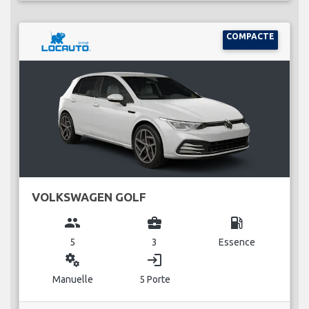
COMPACTE
VOLKSWAGEN GOLF
group
business_center
local_gas_station
5
3
Essence
miscellaneous_services
login
Manuelle
5 Porte