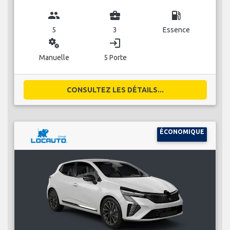
group
business_center
local_gas_station
5
3
Essence
miscellaneous_services
login
Manuelle
5 Porte
CONSULTEZ LES DÉTAILS...
ÉCONOMIQUE