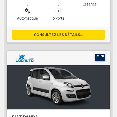
5
5
Essence
miscellaneous_services
login
Automatique
5 Porte
CONSULTEZ LES DÉTAILS...
MINI
FIAT PANDA