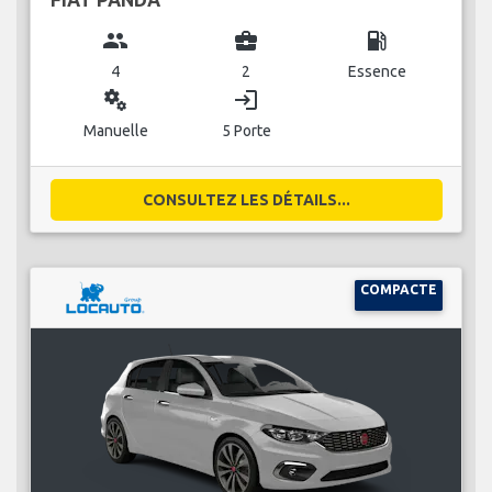
group
business_center
local_gas_station
4
2
Essence
miscellaneous_services
login
Manuelle
5 Porte
CONSULTEZ LES DÉTAILS...
COMPACTE