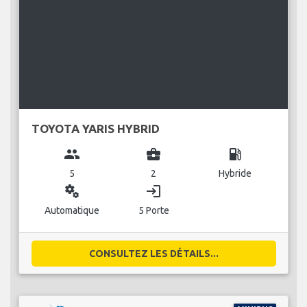
TOYOTA YARIS HYBRID
group
business_center
local_gas_station
5
2
Hybride
miscellaneous_services
login
Automatique
5 Porte
CONSULTEZ LES DÉTAILS...