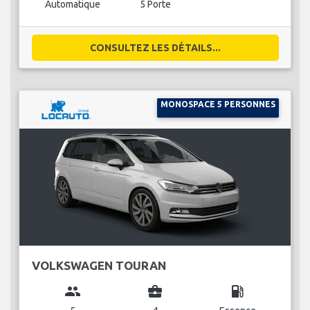
Automatique
5 Porte
CONSULTEZ LES DÉTAILS...
MONOSPACE 5 PERSONNES
VOLKSWAGEN TOURAN
group
business_center
local_gas_station