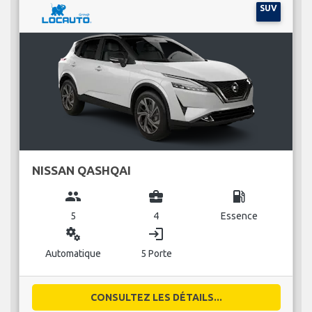
SUV
NISSAN QASHQAI
group
business_center
local_gas_station
5
4
Essence
miscellaneous_services
login
Automatique
5 Porte
CONSULTEZ LES DÉTAILS...