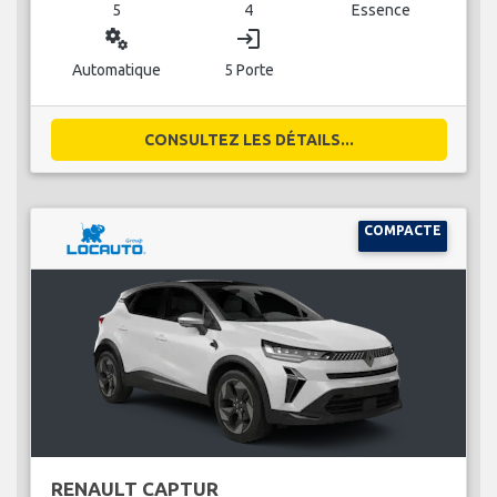
5
4
Essence
miscellaneous_services
login
Automatique
5 Porte
CONSULTEZ LES DÉTAILS...
COMPACTE
RENAULT CAPTUR