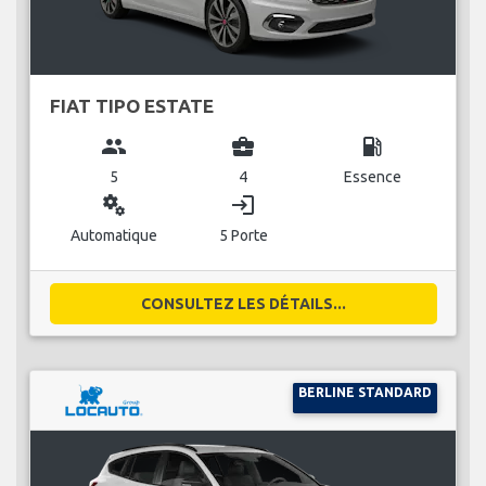
FIAT TIPO ESTATE
group
business_center
local_gas_station
5
4
Essence
miscellaneous_services
login
Automatique
5 Porte
CONSULTEZ LES DÉTAILS...
BERLINE STANDARD