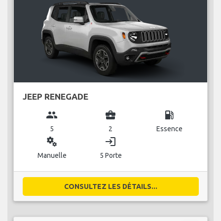
JEEP RENEGADE
group
business_center
local_gas_station
5
2
Essence
miscellaneous_services
login
Manuelle
5 Porte
CONSULTEZ LES DÉTAILS...