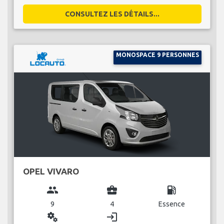
CONSULTEZ LES DÉTAILS...
MONOSPACE 9 PERSONNES
OPEL VIVARO
group
business_center
local_gas_station
9
4
Essence
miscellaneous_services
login