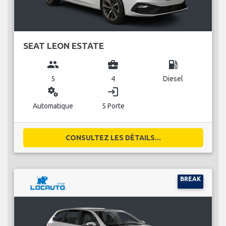
SEAT LEON ESTATE
group
business_center
local_gas_station
5
4
Diesel
miscellaneous_services
login
Automatique
5 Porte
CONSULTEZ LES DÉTAILS...
BREAK