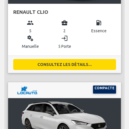
RENAULT CLIO
group
business_center
local_gas_station
5
2
Essence
miscellaneous_services
login
Manuelle
5 Porte
CONSULTEZ LES DÉTAILS...
COMPACTE