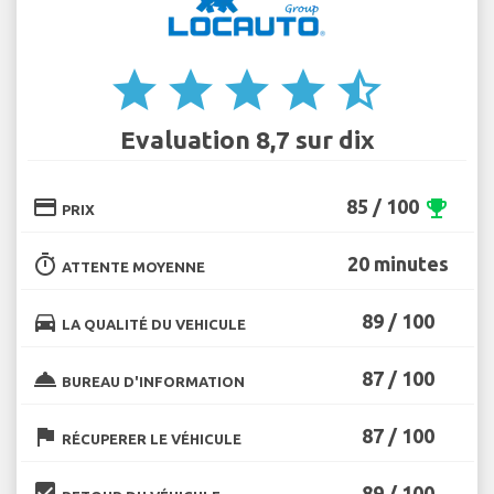
star
star
star
star
star_half
Evaluation 8,7 sur dix
credit_card
85 / 100
emoji_events
PRIX
timer
20 minutes
ATTENTE MOYENNE
directions_car
89 / 100
LA QUALITÉ DU VEHICULE
room_service
87 / 100
BUREAU D'INFORMATION
flag
87 / 100
RÉCUPERER LE VÉHICULE
beenhere
89 / 100