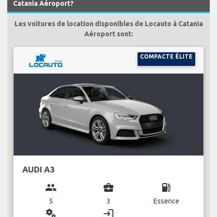
Catania Aéroport?
Les voitures de location disponibles de Locauto à Catania
Aéroport sont:
COMPACTE ÉLITE
AUDI A3
group
business_center
local_gas_station
5
3
Essence
miscellaneous_services
login