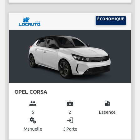
ÉCONOMIQUE
OPEL CORSA
group
business_center
local_gas_station
5
2
Essence
miscellaneous_services
login
Manuelle
5 Porte