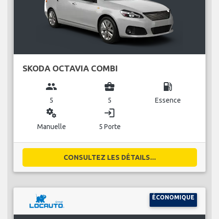
SKODA OCTAVIA COMBI
group
business_center
local_gas_station
5
5
Essence
miscellaneous_services
login
Manuelle
5 Porte
CONSULTEZ LES DÉTAILS...
ÉCONOMIQUE