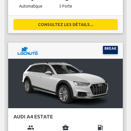
Automatique
5 Porte
CONSULTEZ LES DÉTAILS...
BREAK
AUDI A4 ESTATE
group
business_center
local_gas_station