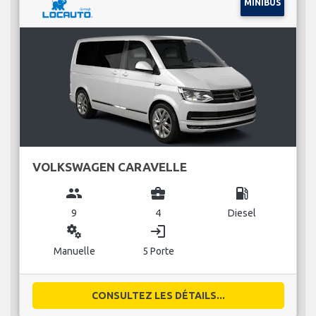
MINIBUS
VOLKSWAGEN CARAVELLE
group
business_center
local_gas_station
9
4
Diesel
miscellaneous_services
login
Manuelle
5 Porte
CONSULTEZ LES DÉTAILS...