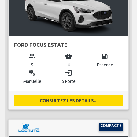
FORD FOCUS ESTATE
group
business_center
local_gas_station
5
4
Essence
miscellaneous_services
login
Manuelle
5 Porte
CONSULTEZ LES DÉTAILS...
COMPACTE