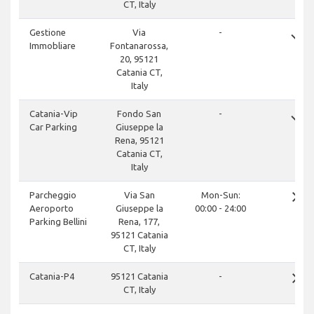
CT, Italy
done
Gestione
Via
-
Immobliare
Fontanarossa,
20, 95121
Catania CT,
Italy
done
Catania-Vip
Fondo San
-
Car Parking
Giuseppe la
Rena, 95121
Catania CT,
Italy
close
Parcheggio
Via San
Mon-Sun:
Aeroporto
Giuseppe la
00:00 - 24:00
Parking Bellini
Rena, 177,
95121 Catania
CT, Italy
close
Catania-P4
95121 Catania
-
CT, Italy