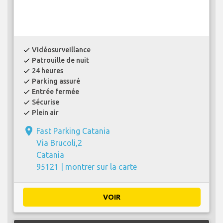
Vidéosurveillance
check
Patrouille de nuit
check
24 heures
check
Parking assuré
check
Entrée fermée
check
Sécurise
check
Plein air
check
place
Fast Parking Catania
Via Brucoli,2
Catania
95121 |
montrer sur la carte
VOIR