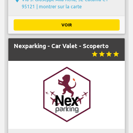
95121 |
montrer sur la carte
VOIR
Nexparking - Car Valet - Scoperto
star
star
star
star