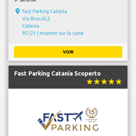
Sécurise
check
place
Fast Parking Catania
Via Brucoli,2
Catania
95121 |
montrer sur la carte
VOIR
Fast Parking Catania Scoperto
star
star
star
star
star