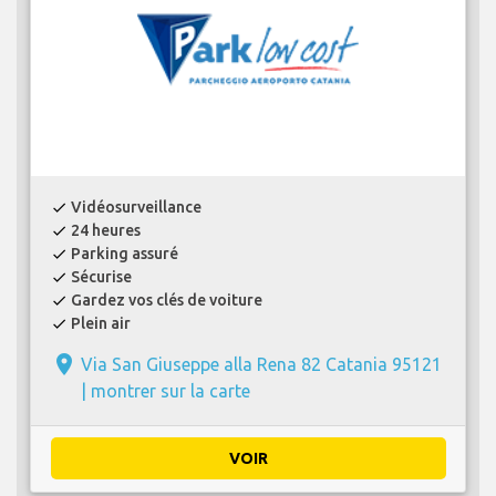
Vidéosurveillance
check
24 heures
check
Parking assuré
check
Sécurise
check
Gardez vos clés de voiture
check
Plein air
check
place
Via San Giuseppe alla Rena 82 Catania 95121
|
montrer sur la carte
VOIR