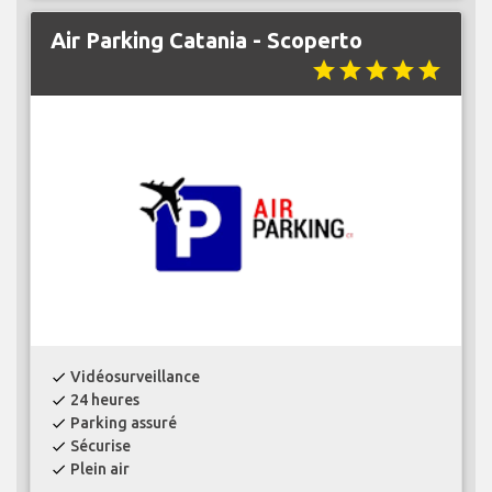
Air Parking Catania - Scoperto
star
star
star
star
star
Vidéosurveillance
check
24 heures
check
Parking assuré
check
Sécurise
check
Plein air
check