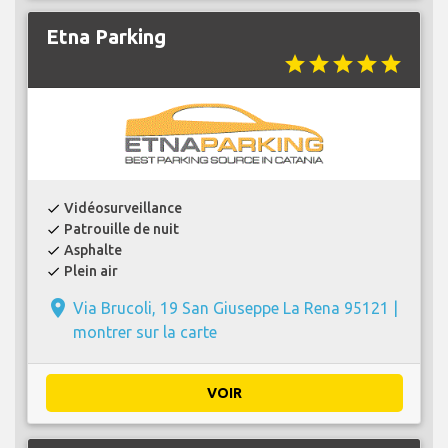
Etna Parking
star
star
star
star
star
Vidéosurveillance
check
Patrouille de nuit
check
Asphalte
check
Plein air
check
place
Via Brucoli, 19 San Giuseppe La Rena 95121 |
montrer sur la carte
VOIR