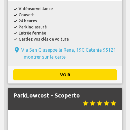
Vidéosurveillance
check
Couvert
check
24 heures
check
Parking assuré
check
Entrée fermée
check
Gardez vos clés de voiture
check
place
Via San Giuseppe la Rena, 19C Catania 95121
|
montrer sur la carte
VOIR
ParkLowcost - Scoperto
star
star
star
star
star