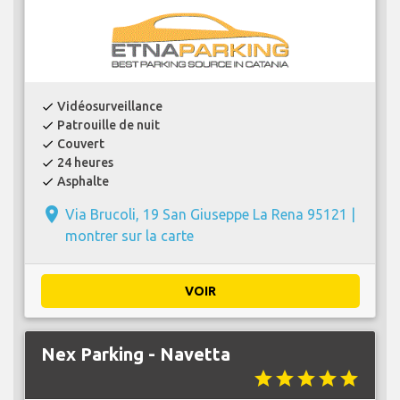
Vidéosurveillance
check
Patrouille de nuit
check
Couvert
check
24 heures
check
Asphalte
check
place
Via Brucoli, 19 San Giuseppe La Rena 95121 |
montrer sur la carte
VOIR
Nex Parking - Navetta
star
star
star
star
star