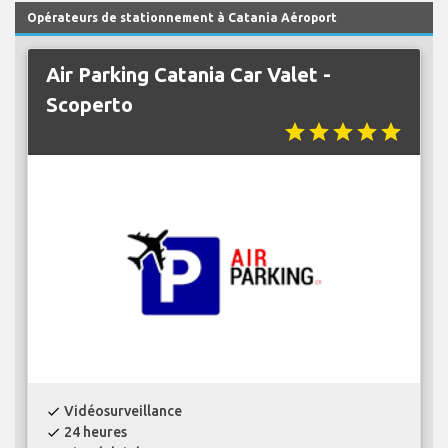
Opérateurs de stationnement à Catania Aéroport
Air Parking Catania Car Valet -
Scoperto
star
star
star
star
star
Vidéosurveillance
check
24 heures
check