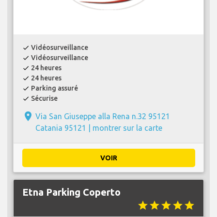
Vidéosurveillance
check
Vidéosurveillance
check
24 heures
check
24 heures
check
Parking assuré
check
Sécurise
check
place
Via San Giuseppe alla Rena n.32 95121
Catania 95121 |
montrer sur la carte
VOIR
Etna Parking Coperto
star
star
star
star
star