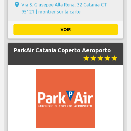
place
Via S. Giuseppe Alla Rena, 32 Catania CT
95121 |
montrer sur la carte
VOIR
ParkAir Catania Coperto Aeroporto
star
star
star
star
star