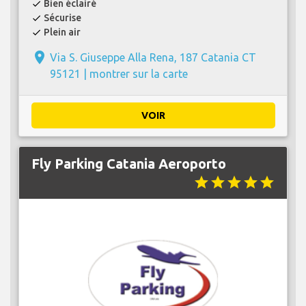
Bien éclairé
check
Sécurise
check
Plein air
check
place
Via S. Giuseppe Alla Rena, 187 Catania CT
95121 |
montrer sur la carte
VOIR
Fly Parking Catania Aeroporto
star
star
star
star
star