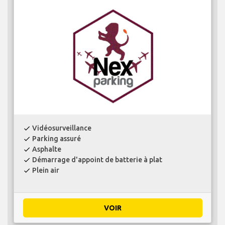
Vidéosurveillance
check
Parking assuré
check
Asphalte
check
Démarrage d'appoint de batterie à plat
check
Plein air
check
VOIR