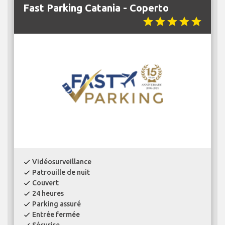
Fast Parking Catania - Coperto
star
star
star
star
star
Vidéosurveillance
check
Patrouille de nuit
check
Couvert
check
24 heures
check
Parking assuré
check
Entrée fermée
check