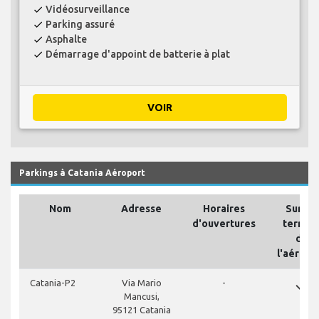
Vidéosurveillance
check
Parking assuré
check
Asphalte
check
Démarrage d'appoint de batterie à plat
check
VOIR
Parkings à Catania Aéroport
Nom
Adresse
Horaires
Sur les
d'ouvertures
terrain
de
l'aéropo
done
Catania-P2
Via Mario
-
Mancusi,
95121 Catania