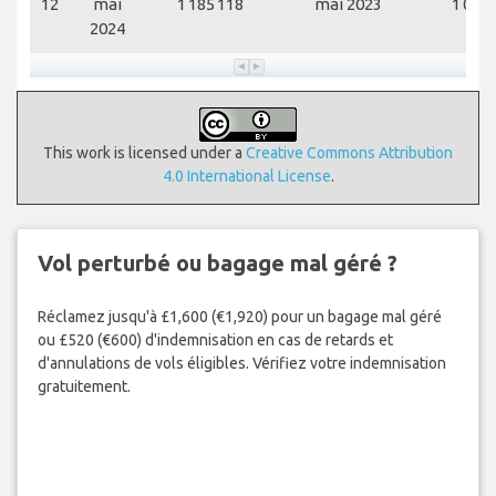
12
mai
1 185 118
mai 2023
1 019 
2024
This work is licensed under a
Creative Commons Attribution
4.0 International License
.
Vol perturbé ou bagage mal géré ?
Réclamez jusqu'à £1,600 (€1,920) pour un bagage mal géré
ou £520 (€600) d'indemnisation en cas de retards et
d'annulations de vols éligibles. Vérifiez votre indemnisation
gratuitement.