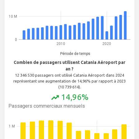
10 M
0
2010
2020
Période de temps
Combien de passagers utilisent Catania Aéroport par
an ?
12 346 530 passagers ont utilisé Catania Aéroport dans 2024
représentant une augmentation de 14,96% par rapport à 2023
(10 739 614).
14,96%
trending_up
Passagers commerciaux mensuels
1 M