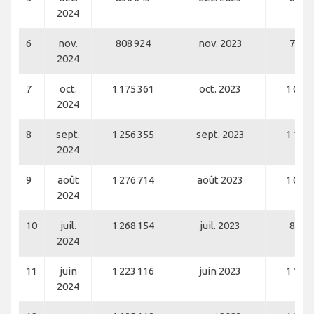
2024
6
nov.
808 924
nov. 2023
767 
2024
7
oct.
1 175 361
oct. 2023
1 077 
2024
8
sept.
1 256 355
sept. 2023
1 117 
2024
9
août
1 276 714
août 2023
1 054 
2024
10
juil.
1 268 154
juil. 2023
824 
2024
11
juin
1 223 116
juin 2023
1 102 
2024