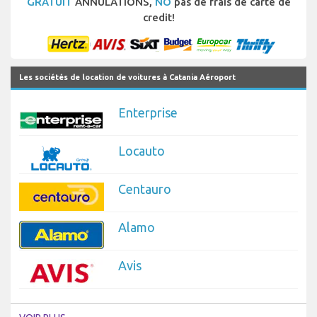
GRATUIT
ANNULATIONS,
NO
pas de frais de carte de
credit!
Les sociétés de location de voitures à Catania Aéroport
Enterprise
Locauto
Centauro
Alamo
Avis