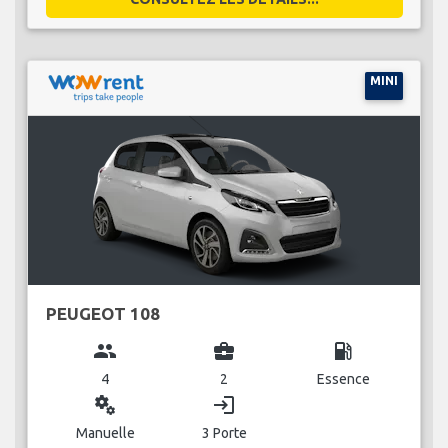
MINI
PEUGEOT 108
group
business_center
local_gas_station
4
2
Essence
miscellaneous_services
login
Manuelle
3 Porte