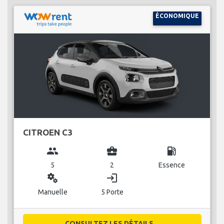
ÉCONOMIQUE
CITROEN C3
group
business_center
local_gas_station
5
2
Essence
miscellaneous_services
login
Manuelle
5 Porte
CONSULTEZ LES DÉTAILS...