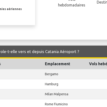
Desti
hebdomadaires
gnies aériennes
ole-t-elle vers et depuis Catania Aéroport ?
s
Emplacement
Vols heb
Bergamo
Hamburg
Milan Malpensa
Rome Fiumicino