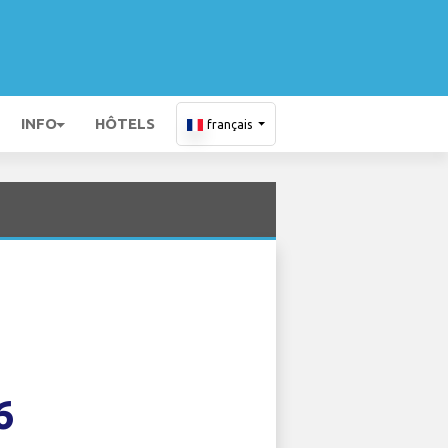
INFO
HÔTELS
français
6