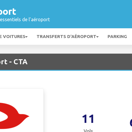
port
essentiels de l’aéroport
E VOITURES
TRANSFERTS D'AÉROPORT
PARKING
rt - CTA
11
Vols