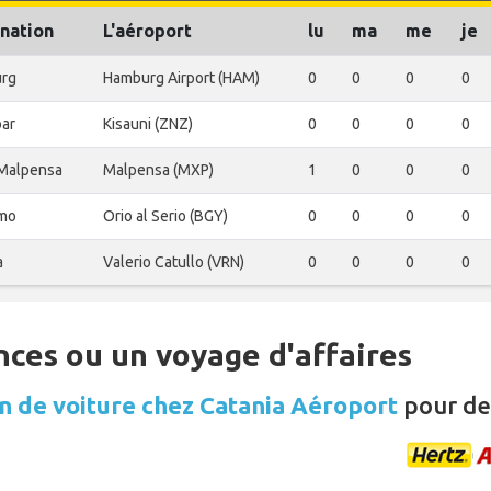
nation
L'aéroport
lu
ma
me
je
rg
Hamburg Airport (HAM)
0
0
0
0
bar
Kisauni (ZNZ)
0
0
0
0
 Malpensa
Malpensa (MXP)
1
0
0
0
mo
Orio al Serio (BGY)
0
0
0
0
a
Valerio Catullo (VRN)
0
0
0
0
nces ou un voyage d'affaires
n de voiture chez Catania Aéroport
pour de