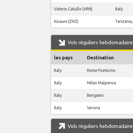
Valerio Catullo (VRN)
Italy
Kisauni (ZNZ)
Tanzania,
Vols réguliers hebdomadaire
les pays
Destination
Italy
Rome Fiumicino
Italy
Milan Malpensa
Italy
Bergamo
Italy
Verona
Vols réguliers hebdomadaire