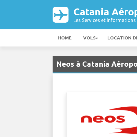
Catania Aéro
Les Services et Informations 
HOME
VOLS
LOCATION D
Neos à Catania Aéropo