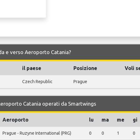
 da e verso Aeroporto Catania?
il paese
Posizione
Voli s
Czech Republic
Prague
 Aeroporto Catania operati da Smartwings
Aeroporto
lu
ma
me
gi
Prague - Ruzyne International (PRG)
0
0
1
0