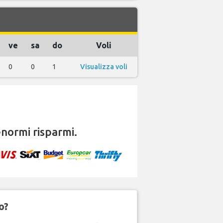
ve
sa
do
Voli
0
0
1
Visualizza voli
normi risparmi.
o?