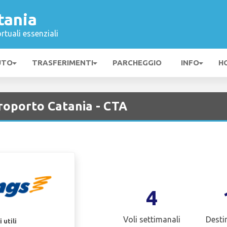
tania
rtuali essenziali
UTO
TRASFERIMENTI
PARCHEGGIO
INFO
H
oporto Catania - CTA
4
Voli settimanali
Desti
 utili