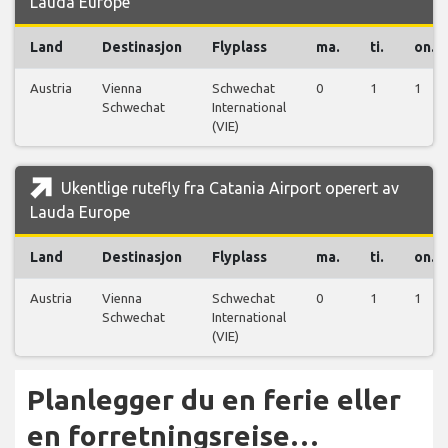
Lauda Europe
Land
Destinasjon
Flyplass
ma.
ti.
on.
Austria
Vienna
Schwechat
0
1
1
Schwechat
International
(VIE)
Ukentlige rutefly fra Catania Airport operert av
Lauda Europe
Land
Destinasjon
Flyplass
ma.
ti.
on.
Austria
Vienna
Schwechat
0
1
1
Schwechat
International
(VIE)
Planlegger du en ferie eller
en forretningsreise…