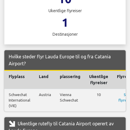
Ukentlige flyreiser
1
Destinasjoner
Hvilke steder flyr Lauda Europe til og fra Catania
Airport?
Flyplass
Land
plassering
Ukentlige
Flyrei
flyreiser
Schwechat
Austria
Vienna
10
Se
International
Schwechat
flyreis
(VIE)
Ukentlige rutefly til Catania Airport operert av