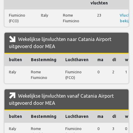
vluchten
Fiumicino
Italy
Rome
23
Vlucht
(FCO)
Fiumicino
bekijk
Wekelijkse lijnvluchten naar Catania Airport
uitgevoerd door MEA
buiten
Bestemming
Luchthaven
ma
di
wo
Italy
Rome
Fiumicino
0
2
1
Fiumicino
(FCO)
Wekelijkse lijnvluchten vanaf Catania Airport
uitgevoerd door MEA
buiten
Bestemming
Luchthaven
ma
di
wo
Italy
Rome
Fiumicino
0
3
0