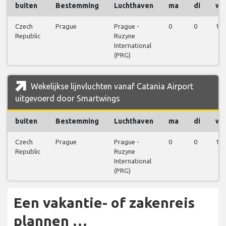
buiten
Bestemming
Luchthaven
ma
di
wo
Czech
Prague
Prague -
0
0
1
Republic
Ruzyne
International
(PRG)
Wekelijkse lijnvluchten vanaf Catania Airport
uitgevoerd door Smartwings
buiten
Bestemming
Luchthaven
ma
di
wo
Czech
Prague
Prague -
0
0
1
Republic
Ruzyne
International
(PRG)
Een vakantie- of zakenreis
plannen …