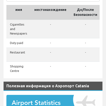
имя
местонахождение
До/После
Безопасности
Cigarettes
-
-
and
Newspapers
Duty paid
-
-
Restaurant
-
-
Shopping
-
-
Centre
Полезная информация о Аэропорт Catania