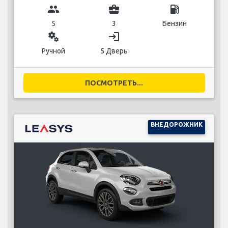
group
business_center
local_gas_station
5
3
Бензин
miscellaneous_services
login
Ручной
5 Дверь
ПОСМОТРЕТЬ...
ВНЕДОРОЖНИК