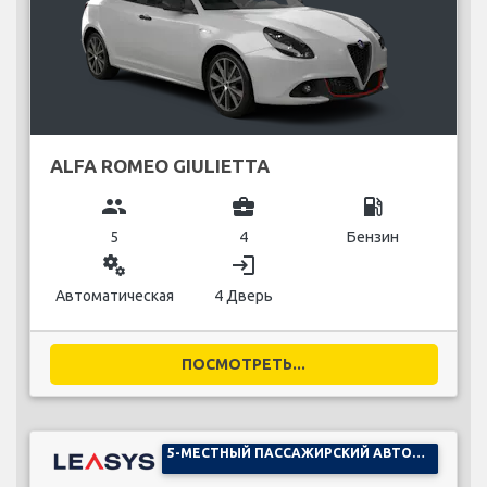
ALFA ROMEO GIULIETTA
group
business_center
local_gas_station
5
4
Бензин
miscellaneous_services
login
Автоматическая
4 Дверь
ПОСМОТРЕТЬ...
5-МЕСТНЫЙ ПАССАЖИРСКИЙ АВТОМОБИЛЬ