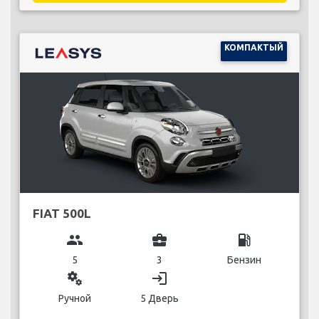
КОМПАКТЫЙ
FIAT 500L
group
business_center
local_gas_station
5
3
Бензин
miscellaneous_services
login
Ручной
5 Дверь