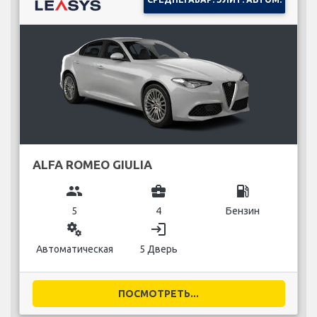
ALFA ROMEO GIULIA
group
business_center
local_gas_station
5
4
Бензин
miscellaneous_services
login
Автоматическая
5 Дверь
ПОСМОТРЕТЬ...