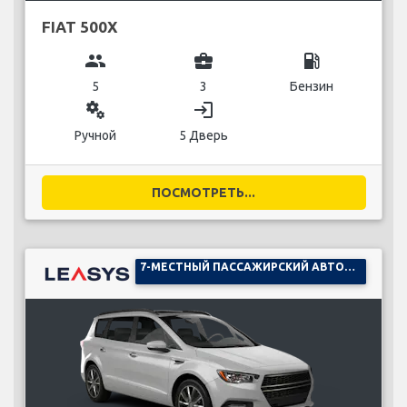
FIAT 500X
group
business_center
local_gas_station
5
3
Бензин
miscellaneous_services
login
Ручной
5 Дверь
ПОСМОТРЕТЬ...
7-МЕСТНЫЙ ПАССАЖИРСКИЙ АВТОМОБИЛЬ