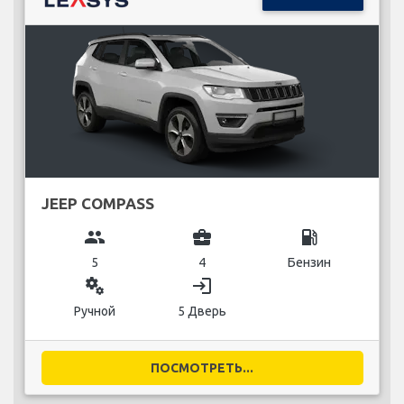
JEEP COMPASS
group
business_center
local_gas_station
5
4
Бензин
miscellaneous_services
login
Ручной
5 Дверь
ПОСМОТРЕТЬ...