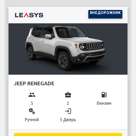
ВНЕДОРОЖНИК
JEEP RENEGADE
group
business_center
local_gas_station
5
2
Бензин
miscellaneous_services
login
Ручной
5 Дверь