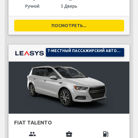
Ручной
5 Дверь
ПОСМОТРЕТЬ...
7-МЕСТНЫЙ ПАССАЖИРСКИЙ АВТОМОБИЛЬ
FIAT TALENTO
group
business_center
local_gas_station