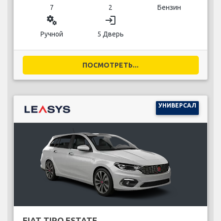
7
2
Бензин
miscellaneous_services
login
Ручной
5 Дверь
ПОСМОТРЕТЬ...
УНИВЕРСАЛ
FIAT TIPO ESTATE