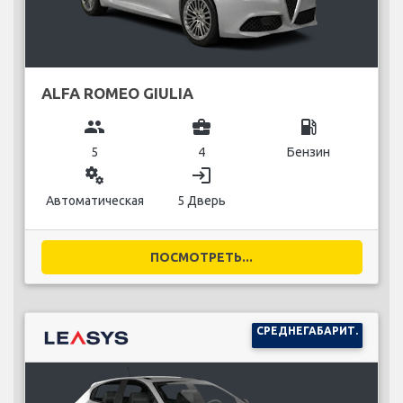
ALFA ROMEO GIULIA
group
business_center
local_gas_station
5
4
Бензин
miscellaneous_services
login
Автоматическая
5 Дверь
ПОСМОТРЕТЬ...
СРЕДНЕГАБАРИТ.