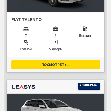
FIAT TALENTO
group
business_center
local_gas_station
7
2
Бензин
miscellaneous_services
login
Ручной
5 Дверь
ПОСМОТРЕТЬ...
УНИВЕРСАЛ