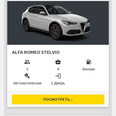
ALFA ROMEO STELVIO
group
business_center
local_gas_station
5
4
Бензин
miscellaneous_services
login
Автоматическая
5 Дверь
ПОСМОТРЕТЬ...