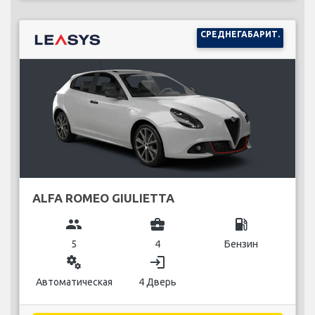
СРЕДНЕГАБАРИТ.
ALFA ROMEO GIULIETTA
group
business_center
local_gas_station
5
4
Бензин
miscellaneous_services
login
Автоматическая
4 Дверь