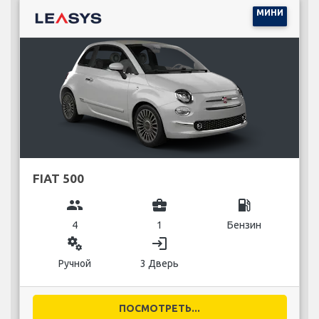
МИНИ
FIAT 500
group
business_center
local_gas_station
4
1
Бензин
miscellaneous_services
login
Ручной
3 Дверь
ПОСМОТРЕТЬ...