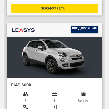
ПОСМОТРЕТЬ...
ВНЕДОРОЖНИК
FIAT 500X
group
business_center
local_gas_station
5
3
Бензин
miscellaneous_services
login