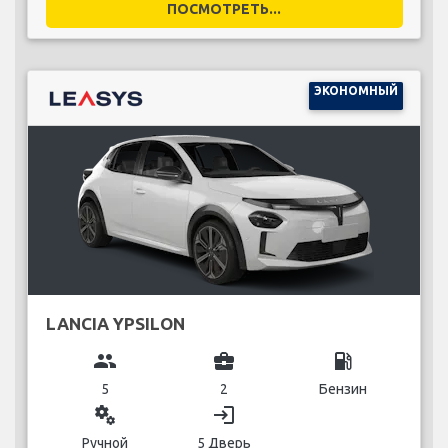
ПОСМОТРЕТЬ...
ЭКОНОМНЫЙ
LANCIA YPSILON
group
business_center
local_gas_station
5
2
Бензин
miscellaneous_services
login
Ручной
5 Дверь