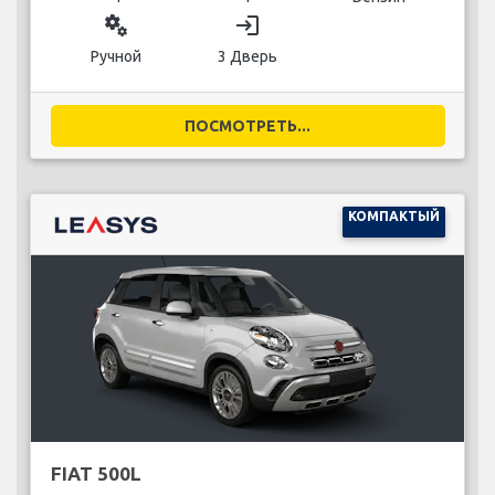
miscellaneous_services
login
Ручной
3 Дверь
ПОСМОТРЕТЬ...
КОМПАКТЫЙ
FIAT 500L