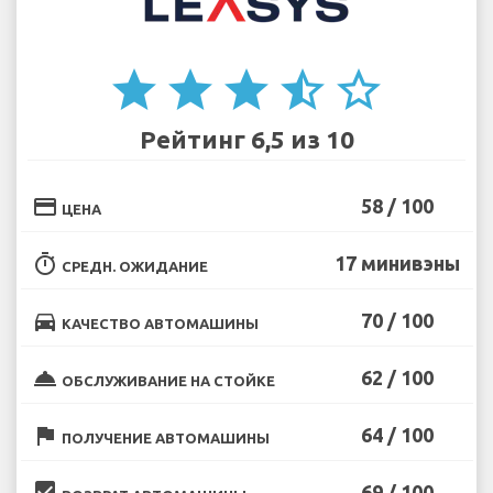
star
star
star
star_half
star_border
Рейтинг 6,5 из 10
credit_card
58 / 100
ЦЕНА
timer
17 минивэны
СРЕДН. ОЖИДАНИЕ
directions_car
70 / 100
КАЧЕСТВО АВТОМАШИНЫ
room_service
62 / 100
ОБСЛУЖИВАНИЕ НА СТОЙКЕ
flag
64 / 100
ПОЛУЧЕНИЕ АВТОМАШИНЫ
beenhere
69 / 100