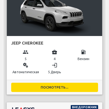
JEEP CHEROKEE
group
business_center
local_gas_station
5
4
Бензин
miscellaneous_services
login
Автоматическая
5 Дверь
ПОСМОТРЕТЬ...
ВНЕДОРОЖНИК