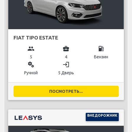
FIAT TIPO ESTATE
group
business_center
local_gas_station
5
4
Бензин
miscellaneous_services
login
Ручной
5 Дверь
ПОСМОТРЕТЬ...
ВНЕДОРОЖНИК