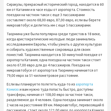
Сиракузы, прекрасный исторический город, находится в 60
км от Катании и в часе езды от аэропорта. Стоимость
поездки на частном такси с еще 3 пассажирами
составляет около 68,00 евро, 87,00 евро, если вы берете
микроавтобус и делитесь им с еще 5 пассажирами.
Таормина уже была популярна среди туристов в 18 веке,
когда аристократические молодые люди занимались
исследованием Европы, чтобы узнать о других культурах
и собирать художественные сокровища для своих
поместий. Таормина находится в 50-минутной поездке от
аэропорта Катания; одна поездка на частном такси стоит
около 67,00 евро для до 4 пассажиров. Поездка на
микроавтобусе от аэропорта в Таормину начинается от
79,00 евро за 51-километровое расстояние.
Если вы планируете полететь куда-то из
аэропорта
Комизо
и вам нужно туда попасть быстро, доступны
трансферы, начиная от 108,00 евро за частное такси,
разделяемое до 4 человек. Одна поездка занимает около
2 часов на расстояние 89 км. Микроавтобус, перевозящий 6
пассажиров, стоит около 121,00 евро до аэропорта Комизо