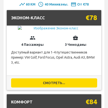
timeline
schedule
payment
60 KM
40 Минивэны.
От €78
€78
ЭКОНОМ-КЛАСС
group
business_center
4 Пассажиры
3 Чемоданы
Доступный вариант для 1-4 путешественников
пример: VW Golf, Ford Focus, Opel Astra, Audi A3, BMW
3, etc.
СМОТРЕТЬ...
€84
КОМФОРТ