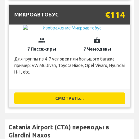
€114
МИКРОАВТОБУС
group
business_center
7 Пассажиры
7 Чемоданы
Для группы из 4-7 человек или большого багажа
пример: VW Multivan, Toyota Hiace, Opel Vivaro, Hyundai
H-1, etc.
СМОТРЕТЬ...
Catania Airport (CTA) переводы в
Giardini Naxos