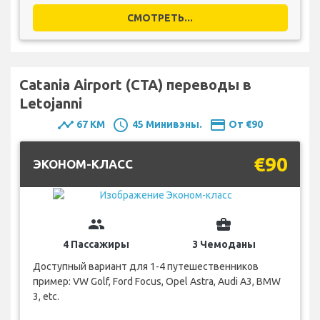
СМОТРЕТЬ...
Catania Airport (CTA) переводы в
Letojanni
timeline
schedule
payment
67 KM
45 Минивэны.
От €90
€90
ЭКОНОМ-КЛАСС
group
business_center
4 Пассажиры
3 Чемоданы
Доступный вариант для 1-4 путешественников
пример: VW Golf, Ford Focus, Opel Astra, Audi A3, BMW
3, etc.