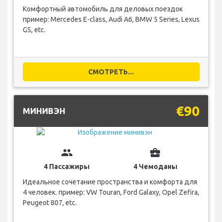
Комфортный автомобиль для деловых поездок
пример: Mercedes E-class, Audi A6, BMW 5 Series, Lexus
GS, etc.
СМОТРЕТЬ...
€90
МИНИВЭН
group
business_center
4 Пассажиры
4 Чемоданы
Идеальное сочетание пространства и комфорта для
4 человек. пример: VW Touran, Ford Galaxy, Opel Zefira,
Peugeot 807, etc.