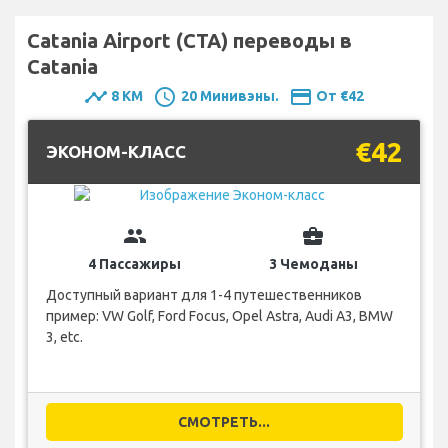
Catania Airport (CTA) переводы в
Catania
timeline
schedule
payment
8 KM
20 Минивэны.
От €42
€42
ЭКОНОМ-КЛАСС
group
business_center
4 Пассажиры
3 Чемоданы
Доступный вариант для 1-4 путешественников
пример: VW Golf, Ford Focus, Opel Astra, Audi A3, BMW
3, etc.
СМОТРЕТЬ...