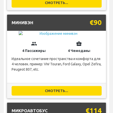
СМОТРЕТЬ...
€90
МИНИВЭН
group
business_center
4 Пассажиры
4 Чемоданы
Идеальное сочетание пространства и комфорта для
4 человек. пример: VW Touran, Ford Galaxy, Opel Zefira,
Peugeot 807, etc.
СМОТРЕТЬ...
€114
МИКРОАВТОБУС