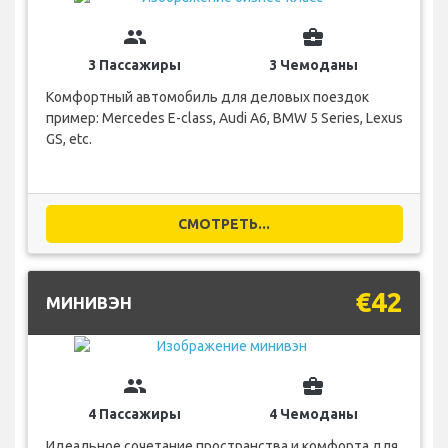
group
business_center
3 Пассажиры
3 Чемоданы
Комфортный автомобиль для деловых поездок
пример: Mercedes E-class, Audi A6, BMW 5 Series, Lexus
GS, etc.
СМОТРЕТЬ...
€42
МИНИВЭН
group
business_center
4 Пассажиры
4 Чемоданы
Идеальное сочетание пространства и комфорта для