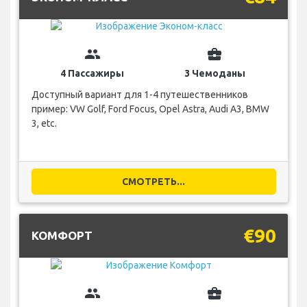
group
business_center
4 Пассажиры
3 Чемоданы
Доступный вариант для 1-4 путешественников
пример: VW Golf, Ford Focus, Opel Astra, Audi A3, BMW
3, etc.
СМОТРЕТЬ...
€90
КОМФОРТ
group
business_center