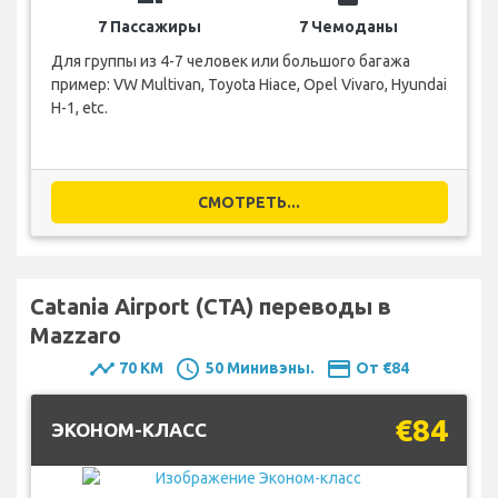
7 Пассажиры
7 Чемоданы
Для группы из 4-7 человек или большого багажа
пример: VW Multivan, Toyota Hiace, Opel Vivaro, Hyundai
H-1, etc.
СМОТРЕТЬ...
Catania Airport (CTA) переводы в
Mazzaro
timeline
schedule
payment
70 KM
50 Минивэны.
От €84
€84
ЭКОНОМ-КЛАСС