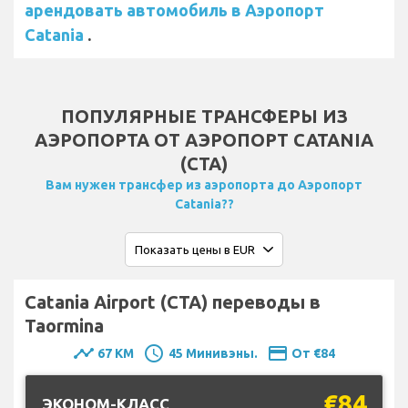
арендовать автомобиль в Аэропорт
Catania
.
ПОПУЛЯРНЫЕ ТРАНСФЕРЫ ИЗ
АЭРОПОРТА ОТ АЭРОПОРТ CATANIA
(CTA)
Вам нужен трансфер из аэропорта до Аэропорт
Catania??
Catania Airport (CTA) переводы в
Taormina
timeline
schedule
payment
67 KM
45 Минивэны.
От €84
€84
ЭКОНОМ-КЛАСС