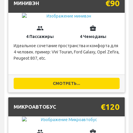
€90
МИНИВЭН
group
business_center
4 Пассажиры
4 Чемоданы
Идеальное сочетание пространства и комфорта для
4 человек. пример: VW Touran, Ford Galaxy, Opel Zefira,
Peugeot 807, etc.
СМОТРЕТЬ...
€120
МИКРОАВТОБУС
group
business_center