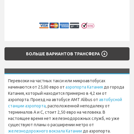
arrow_circle_down
БОЛЬШЕ ВАРИАНТОВ ТРАНСФЕРА
Перевозки на частных такси или микроавтобусах
начинаются от 25,00 евро от
аэропорта Катания
до города
Катания, который находится примерно в 4,2 км от
аэропорта. Проезд на автобусе AMT Alibus от
автобусной
станции аэропорта
, расположенной неподалеку от
терминалов A и C, стоит 2,50 евро на человека. В
настоящее время нет железнодорожных служб, но уже
существуют планы о расширении метро от
железнодорожного вокзала Катании
до аэропорта.