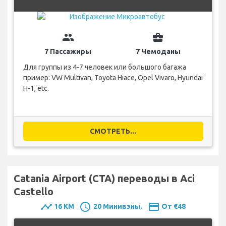
group
business_center
7 Пассажиры
7 Чемоданы
Для группы из 4-7 человек или большого багажа
пример: VW Multivan, Toyota Hiace, Opel Vivaro, Hyundai
H-1, etc.
СМОТРЕТЬ...
Catania Airport (CTA) переводы в Aci
Castello
timeline
schedule
payment
16 KM
20 Минивэны.
От €48