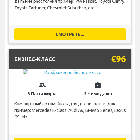
дальние расстояния пример: VW Passat, Toyota Camry,
Toyota Fortuner, Chevrolet Suburban, etc.
СМОТРЕТЬ...
€96
БИЗНЕС-КЛАСС
group
business_center
3 Пассажиры
3 Чемоданы
Комфортный автомобиль для деловых поездок
пример: Mercedes E-class, Audi A6, BMW 5 Series, Lexus
GS, etc.