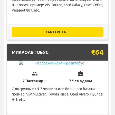
4 человек. пример: VW Touran, Ford Galaxy, Opel Zefira,
Peugeot 807, etc.
СМОТРЕТЬ...
€64
МИКРОАВТОБУС
group
business_center
7 Пассажиры
7 Чемоданы
Для группы из 4-7 человек или большого багажа
пример: VW Multivan, Toyota Hiace, Opel Vivaro, Hyundai
H-1, etc.