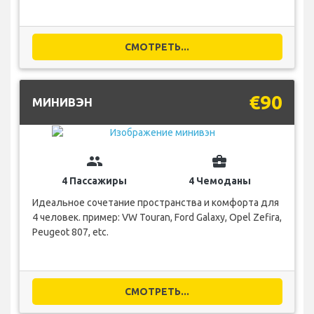
СМОТРЕТЬ...
€90
МИНИВЭН
group
business_center
4 Пассажиры
4 Чемоданы
Идеальное сочетание пространства и комфорта для
4 человек. пример: VW Touran, Ford Galaxy, Opel Zefira,
Peugeot 807, etc.
СМОТРЕТЬ...