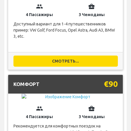
group
business_center
4 Пассажиры
3 Чемоданы
Доступный вариант для 1-4 путешественников
пример: VW Golf, Ford Focus, Opel Astra, Audi A3, BMW
3, etc.
СМОТРЕТЬ...
€90
КОМФОРТ
group
business_center
4 Пассажиры
3 Чемоданы
Рекомендуется для комфортных поездок на