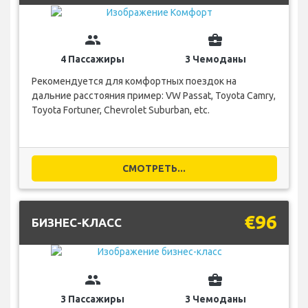
group
business_center
4 Пассажиры
3 Чемоданы
Рекомендуется для комфортных поездок на
дальние расстояния пример: VW Passat, Toyota Camry,
Toyota Fortuner, Chevrolet Suburban, etc.
СМОТРЕТЬ...
€96
БИЗНЕС-КЛАСС
group
business_center
3 Пассажиры
3 Чемоданы