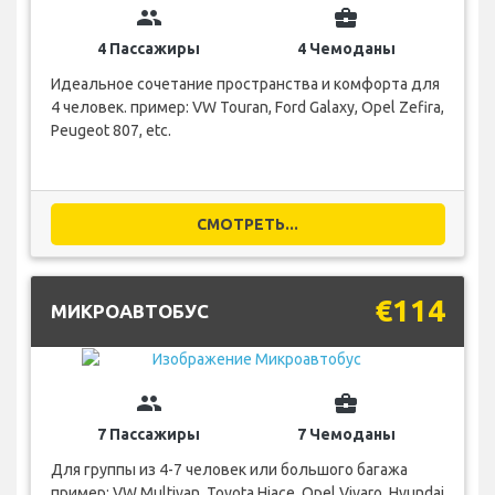
group
business_center
4 Пассажиры
4 Чемоданы
Идеальное сочетание пространства и комфорта для
4 человек. пример: VW Touran, Ford Galaxy, Opel Zefira,
Peugeot 807, etc.
СМОТРЕТЬ...
€114
МИКРОАВТОБУС
group
business_center
7 Пассажиры
7 Чемоданы
Для группы из 4-7 человек или большого багажа
пример: VW Multivan, Toyota Hiace, Opel Vivaro, Hyundai