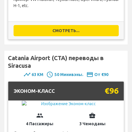
H-1, etc.
СМОТРЕТЬ...
Catania Airport (CTA) переводы в
Siracusa
timeline
schedule
payment
63 KM
50 Минивэны.
От €90
€96
ЭКОНОМ-КЛАСС
group
business_center
4 Пассажиры
3 Чемоданы