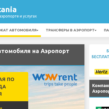
ania
эропорте и услугах
ОКАТ АВТОМОБИЛЯ
ТРАНСФЕРЫ В АЭРОПОРТ
ПА
томобиля на Аэропорт
БЕСПЛА
АЯ ПО
Компан
ДА
Аэропор
Я
я