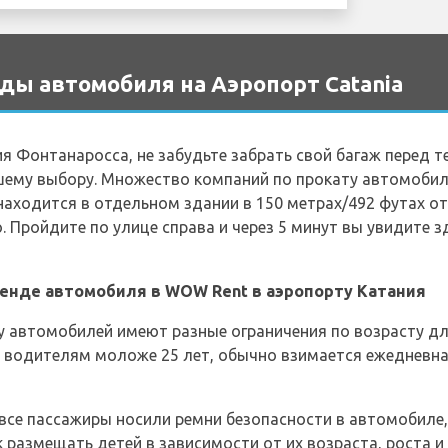
ды автомобиля на Аэропорт Catania
я Фонтанаросса, не забудьте забрать свой багаж перед т
шему выбору. Множество компаний по прокату автомобил
находится в отдельном здании в 150 метрах/492 футах о
. Пройдите по улице справа и через 5 минут вы увидите 
енде автомобиля в WOW Rent в аэропорту Катания
у автомобилей имеют разные ограничения по возрасту д
т водителям моложе 25 лет, обычно взимается ежедневн
 все пассажиры носили ремни безопасности в автомобиле
 размещать детей в зависимости от их возраста, роста и 