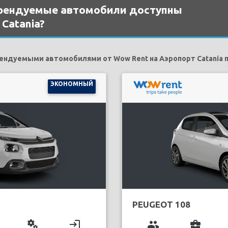
рендуемые автомобили доступны
Catania?
дуемыми автомобилями от Wow Rent на Аэропорт Catania п
ЭКОНОМНЫЙ
PEUGEOT 108
miscellaneous_services
login
group
business_center