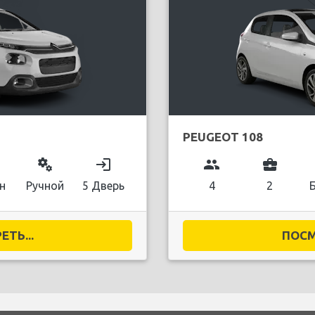
PEUGEOT 108
miscellaneous_services
login
group
business_center
н
Ручной
5 Дверь
4
2
ТЬ...
ПОСМ