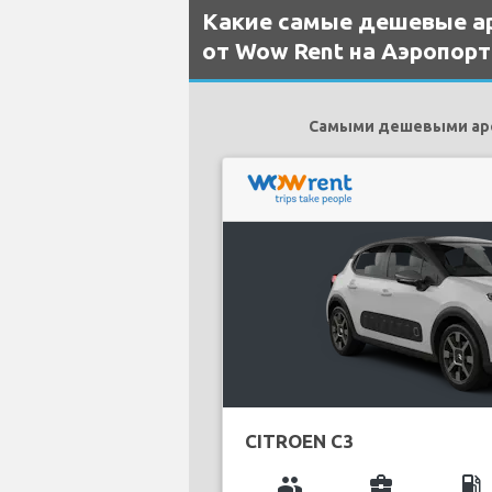
Какие самые дешевые а
от Wow Rent на Аэропорт 
Самыми дешевыми арен
CITROEN C3
group
business_center
local_gas_station