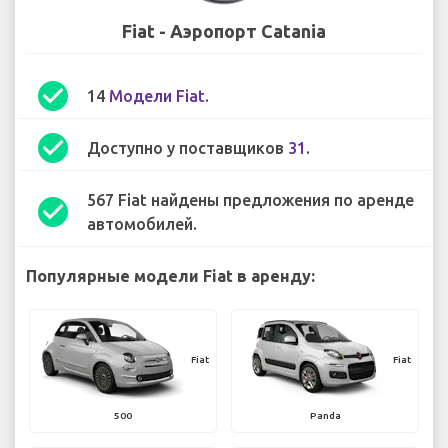
Fiat - Аэропорт Catania
check_circle
14
Модели Fiat
.
check_circle
Доступно у поставщиков
31
.
567 Fiat найдены предложения по аренде
check_circle
автомобилей.
Популярные модели Fiat в аренду:
Fiat
Fiat
500
Panda