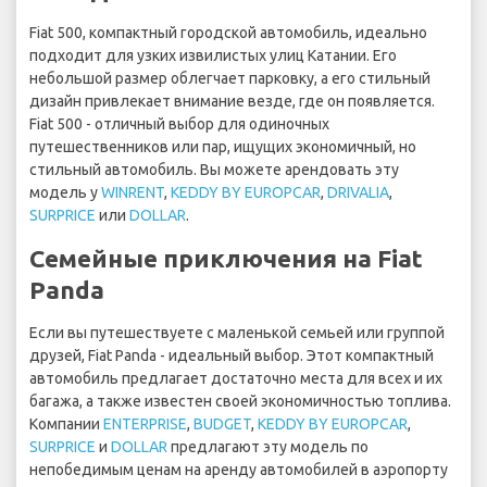
Fiat 500, компактный городской автомобиль, идеально
подходит для узких извилистых улиц Катании. Его
небольшой размер облегчает парковку, а его стильный
дизайн привлекает внимание везде, где он появляется.
Fiat 500 - отличный выбор для одиночных
путешественников или пар, ищущих экономичный, но
стильный автомобиль. Вы можете арендовать эту
модель у
WINRENT
,
KEDDY BY EUROPCAR
,
DRIVALIA
,
SURPRICE
или
DOLLAR
.
Семейные приключения на Fiat
Panda
Если вы путешествуете с маленькой семьей или группой
друзей, Fiat Panda - идеальный выбор. Этот компактный
автомобиль предлагает достаточно места для всех и их
багажа, а также известен своей экономичностью топлива.
Компании
ENTERPRISE
,
BUDGET
,
KEDDY BY EUROPCAR
,
SURPRICE
и
DOLLAR
предлагают эту модель по
непобедимым ценам на аренду автомобилей в аэропорту