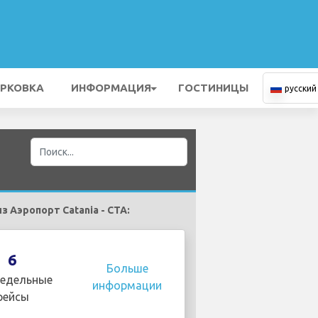
РКОВКА
ИНФОРМАЦИЯ
ГОСТИНИЦЫ
русский
 Аэропорт Catania - CTA:
6
Больше
едельные
информации
рейсы