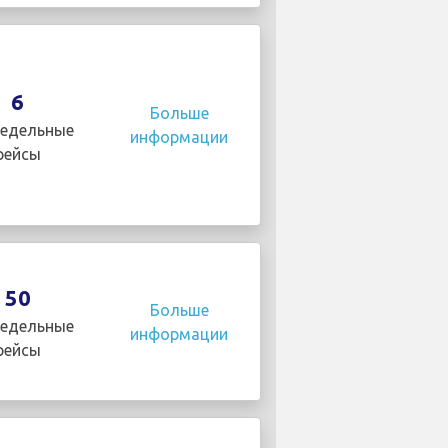
6
Больше
едельные
информации
рейсы
50
Больше
едельные
информации
рейсы