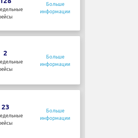
128
Больше
едельные
информации
рейсы
2
Больше
едельные
информации
рейсы
23
Больше
едельные
информации
рейсы