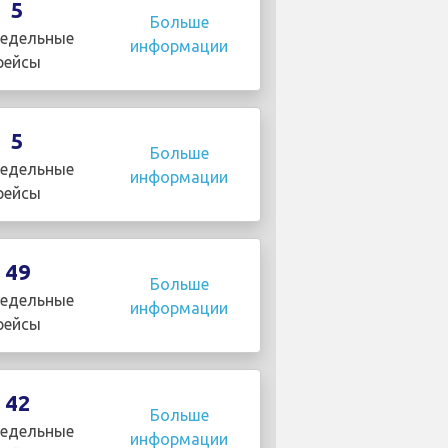
5
Больше
едельные
информации
рейсы
5
Больше
едельные
информации
рейсы
49
Больше
едельные
информации
рейсы
42
Больше
едельные
информации