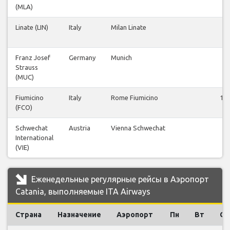
(MLA)
Linate (LIN)
Italy
Milan Linate
71
Franz Josef
Germany
Munich
15
Strauss
(MUC)
Fiumicino
Italy
Rome Fiumicino
13
(FCO)
Schwechat
Austria
Vienna Schwechat
10
International
(VIE)
Еженедельные регулярные рейсы в Аэропорт
Catania, выполняемые ITA Airways
Страна
Назначение
Аэропорт
Пн
Вт
Ср