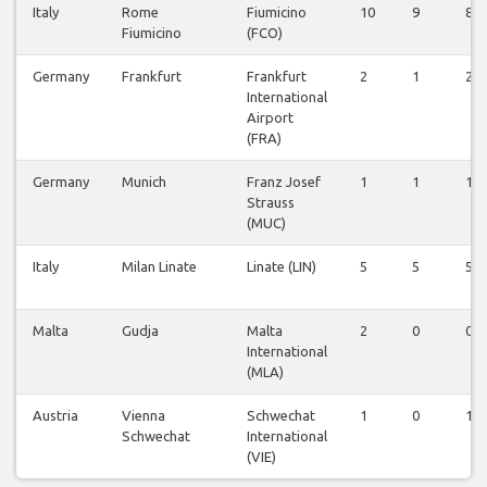
Italy
Rome
Fiumicino
10
9
8
Fiumicino
(FCO)
Germany
Frankfurt
Frankfurt
2
1
2
International
Airport
(FRA)
Germany
Munich
Franz Josef
1
1
1
Strauss
(MUC)
Italy
Milan Linate
Linate (LIN)
5
5
5
Malta
Gudja
Malta
2
0
0
International
(MLA)
Austria
Vienna
Schwechat
1
0
1
Schwechat
International
(VIE)