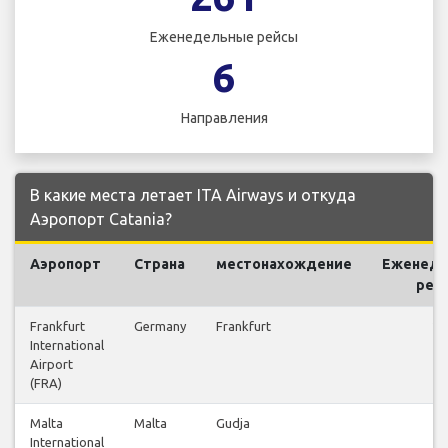
Еженедельные рейсы
6
Направления
В какие места летает ITA Airways и откуда
Аэропорт Catania?
Аэропорт
Страна
местонахождение
Еженеде
рей
Frankfurt
Germany
Frankfurt
23
International
Airport
(FRA)
Malta
Malta
Gudja
12
International