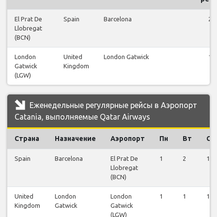
El Prat De
Spain
Barcelona
24
Llobregat
(BCN)
London
United
London Gatwick
11
Gatwick
Kingdom
(LGW)
Еженедельные регулярные рейсы в Аэропорт
Catania, выполняемые Qatar Airways
Страна
Назначение
Аэропорт
Пн
Вт
Ср
Spain
Barcelona
El Prat De
1
2
1
Llobregat
(BCN)
United
London
London
1
1
1
Kingdom
Gatwick
Gatwick
(LGW)