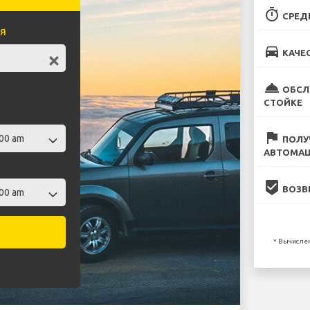
timer
СРЕД
я
directions_car
КАЧЕ
room_service
ОБСЛ
СТОЙКЕ
flag
ПОЛУ
АВТОМА
beenhere
ВОЗВ
* Вычислен