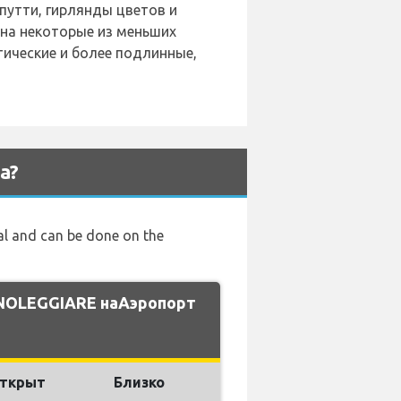
путти, гирлянды цветов и
 на некоторые из меньших
тические и более подлинные,
a?
tal and can be done on the
 NOLEGGIARE наАэропорт
ткрыт
Близко