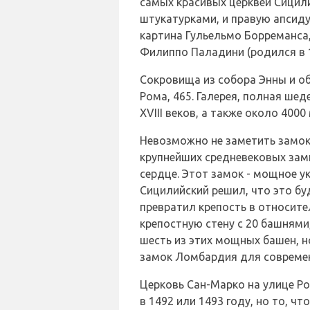
самых красивых церквей Сицил
штукатурками, и правую апсиду
картина Гульельмо Борреманса
Филиппо Паладини (родился в 15
Сокровища из собора Энны и об
Рома, 465. Галерея, полная шед
XVIII веков, а также около 40
Невозможно не заметить замок
крупнейших средневековых замк
сердце. Этот замок - мощное у
Сицилийский решил, что это бу
превратил крепость в относит
крепостную стену с 20 башнями
шесть из этих мощных башен, н
замок Ломбардия для современн
Церковь Сан-Марко на улице Ро
в 1492 или 1493 году, но то, ч