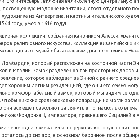
ии. Его интерьеры, включая великолепную центральную 
, посвященную Мадонне Визитации, стоят отдельного пос
, художника из Антверпена, и картины итальянского худ
44 году, умер в 1616 году).
ширная коллекция, собранная каноником Алесси, хранятс
евров религиозного искусства, коллекция византийских ик
00 монет делают музей обязательным для посещения в Энне
 Ломбардия, который расположен на восточной части Эн
ов в Италии. Замок разделен на три просторных двора и 
крепление, которое наблюдает за Энной с раннего среднев
дет хорошим летним резиденцией, где он и его семья мог
ельно комфортабельный замок, который мы видим сегодня
, чтобы никакие средневековые папарацци не могли загля
о они все еще позволяют заглянуть в то, насколько вп
иков Фридриха II, императора, правившего Сицилией в XI
ма - еще одна замечательная церковь, которую стоит по
то осталось до сих пор, в основном барочное, после обши