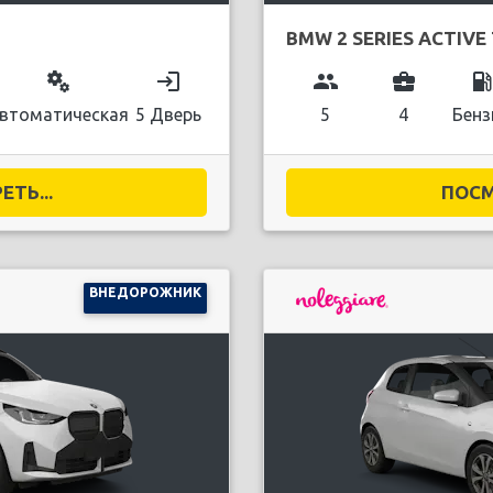
BMW 2 SERIES ACTIVE
miscellaneous_services
login
group
business_center
local_gas_stati
втоматическая
5 Дверь
5
4
Бенз
ТЬ...
ПОСМ
ВНЕДОРОЖНИК