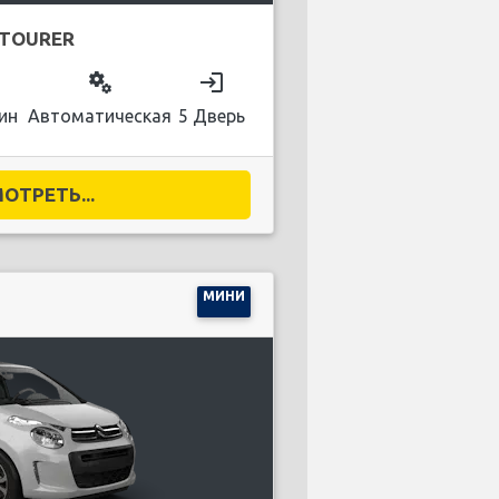
 TOURER
on
miscellaneous_services
login
ин
Автоматическая
5 Дверь
ОТРЕТЬ...
МИНИ