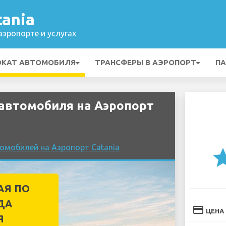
ania
эропорте и услугах
ОКАТ АВТОМОБИЛЯ
ТРАНСФЕРЫ В АЭРОПОРТ
ПА
автомобиля на Аэропорт
омобилей на Аэропорт Catania
st
АЯ ПО
ДА
credit_card
ЦЕНА
Я