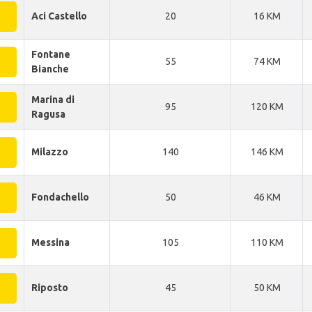
Aci Castello
20
16 KM
Fontane
55
74 KM
Bianche
Marina di
95
120 KM
Ragusa
Milazzo
140
146 KM
Fondachello
50
46 KM
Messina
105
110 KM
Riposto
45
50 KM