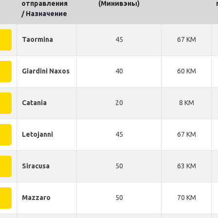
отправления
(Минивэны)
/ Назначение
Taormina
45
67 KM
Giardini Naxos
40
60 KM
Catania
20
8 KM
Letojanni
45
67 KM
Siracusa
50
63 KM
Mazzaro
50
70 KM