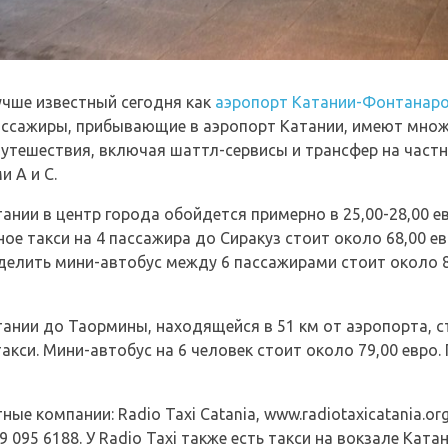
учше известный сегодня как
аэропорт Катании-Фонтанар
Пассажиры, прибывающие в аэропорт Катании, имеют мно
тешествия, включая шаттл-сервисы и трансфер на частн
 A и C.
ании в центр города обойдется примерно в 25,00-28,00 ев
ное такси на 4 пассажира до Сиракуз стоит около 68,00 ев
елить мини-автобус между 6 пассажирами стоит около 8
ании до Таормины, находящейся в 51 км от аэропорта, ст
акси. Мини-автобус на 6 человек стоит около 79,00 евро.
е компании: Radio Taxi Catania, www.radiotaxicatania.org, 
 +39 095 6188. У Radio Taxi также есть такси на вокзале Ка