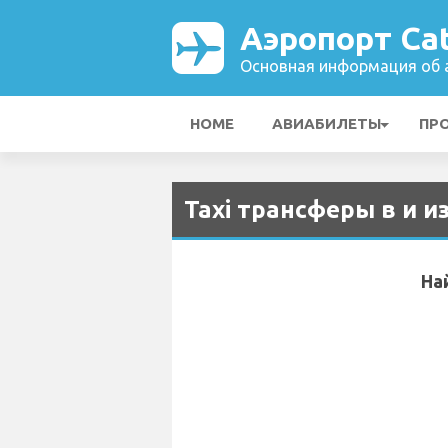
Аэропорт Cat
Основная информация об а
HOME
АВИАБИЛЕТЫ
ПР
Taxi трансферы в и и
На