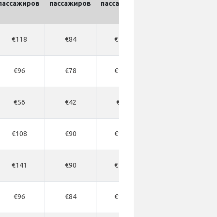
пассажиров
пассажиров
пассажиров
€118
€84
€114
€96
€78
€108
€56
€42
€64
€108
€90
€114
€141
€90
€120
€96
€84
€114