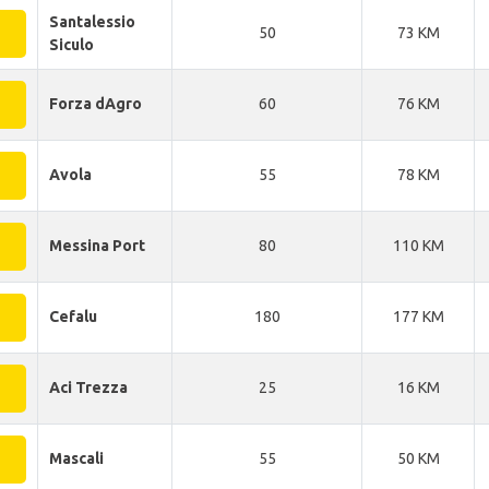
Santalessio
50
73 KM
Siculo
Forza dAgro
60
76 KM
Avola
55
78 KM
Messina Port
80
110 KM
Cefalu
180
177 KM
Aci Trezza
25
16 KM
Mascali
55
50 KM