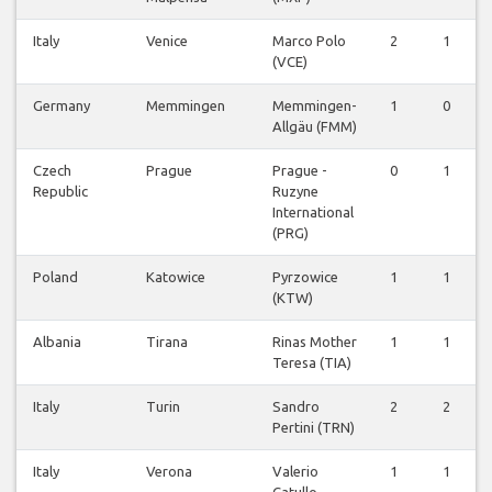
Italy
Venice
Marco Polo
2
1
(VCE)
Germany
Memmingen
Memmingen-
1
0
Allgäu (FMM)
Czech
Prague
Prague -
0
1
Republic
Ruzyne
International
(PRG)
Poland
Katowice
Pyrzowice
1
1
(KTW)
Albania
Tirana
Rinas Mother
1
1
Teresa (TIA)
Italy
Turin
Sandro
2
2
Pertini (TRN)
Italy
Verona
Valerio
1
1