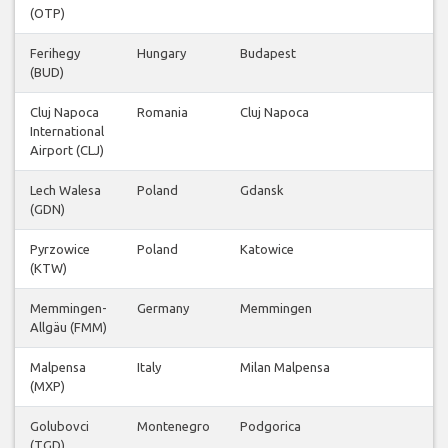
(OTP)
Ferihegy
Hungary
Budapest
(BUD)
Cluj Napoca
Romania
Cluj Napoca
International
Airport (CLJ)
Lech Walesa
Poland
Gdansk
(GDN)
Pyrzowice
Poland
Katowice
(KTW)
Memmingen-
Germany
Memmingen
Allgäu (FMM)
Malpensa
Italy
Milan Malpensa
(MXP)
Golubovci
Montenegro
Podgorica
(TGD)