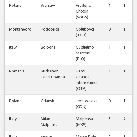
Poland
Warsaw
Frederic
1
1
Chopin
(WAW)
Montenegro
Podgorica
Golubovci
0
1
(TGD)
Italy
Bologna
Guglielmo
1
1
Marconi
(BLQ)
Romania
Bucharest
Henri
1
1
Henri Coanda
Coanda
International
(OTP)
Poland
Gdansk
Lech Walesa
0
1
(GDN)
Italy
Milan
Malpensa
3
4
Malpensa
(MXP)
Italy
Venice
Marco Polo
2
1