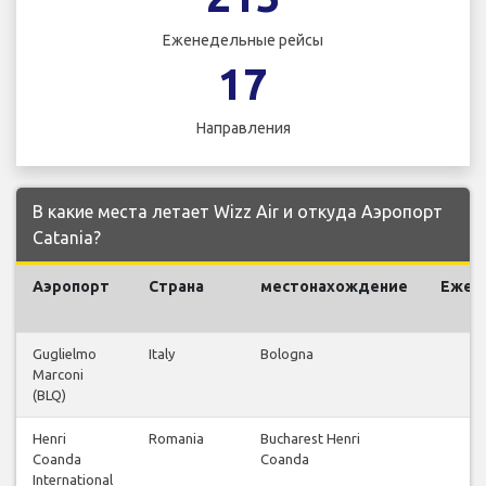
Еженедельные рейсы
17
Направления
В какие места летает Wizz Air и откуда Аэропорт
Catania?
Аэропорт
Страна
местонахождение
Ежен
Guglielmo
Italy
Bologna
Marconi
(BLQ)
Henri
Romania
Bucharest Henri
Coanda
Coanda
International