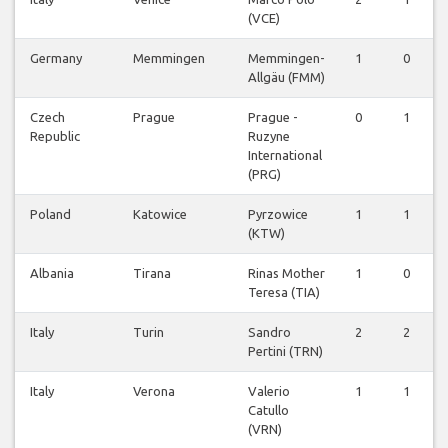
(VCE)
Germany
Memmingen
Memmingen-
1
0
Allgäu (FMM)
Czech
Prague
Prague -
0
1
Republic
Ruzyne
International
(PRG)
Poland
Katowice
Pyrzowice
1
1
(KTW)
Albania
Tirana
Rinas Mother
1
0
Teresa (TIA)
Italy
Turin
Sandro
2
2
Pertini (TRN)
Italy
Verona
Valerio
1
1
Catullo
(VRN)