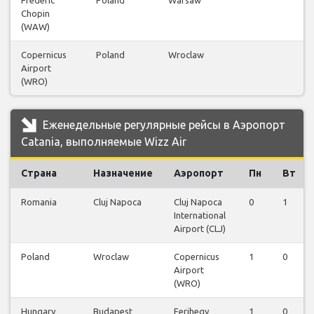
Frederic
Poland
Warsaw
Chopin
(WAW)
Copernicus
Poland
Wroclaw
Airport
(WRO)
Еженедельные регулярные рейсы в Аэропорт
Catania, выполняемые Wizz Air
Страна
Назначение
Аэропорт
Пн
Вт
Romania
Cluj Napoca
Cluj Napoca
0
1
International
Airport (CLJ)
Poland
Wroclaw
Copernicus
1
0
Airport
(WRO)
Hungary
Budapest
Ferihegy
1
0