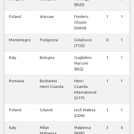
(BUD)
Poland
Warsaw
Frederic
1
1
Chopin
(WAW)
Montenegro
Podgorica
Golubovci
0
1
(TGD)
Italy
Bologna
Guglielmo
1
1
Marconi
(BLQ)
Romania
Bucharest
Henri
1
1
Henri Coanda
Coanda
International
(OTP)
Poland
Gdansk
Lech Walesa
1
1
(GDN)
Italy
Milan
Malpensa
3
4
Malpensa
(MXP)