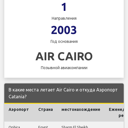
1
Направления
2003
Год основания
AIR CAIRO
Позывной авиакомпании
В какие места летает Air Cairo и откуда Аэропорт
Catania?
Аэропорт
Страна
местонахождение
Еженеде
рей
Ophira
Egypt
Sharm El Sheikh
5