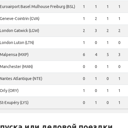
Euroairport Basel Mulhouse Freiburg (BSL)
1
1
1
1
Geneve-Cointrin (GVA)
1
2
1
1
London Gatwick (LGW)
2
3
2
2
London Luton (LTN)
1
0
1
0
Malpensa (MXP)
6
4
5
3
Manchester (MAN)
0
0
1
0
Nantes Atlantique (NTE)
0
1
0
1
Orly (ORY)
1
0
1
1
St-Exupéry (LYS)
0
1
0
1
уска или деловой поездки...