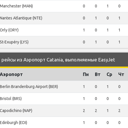
Manchester (MAN)
0
0
1
0
Nantes Atlantique (NTE)
0
1
0
1
Orly (ORY)
1
0
1
1
St-Exupéry (LYS)
0
1
0
1
ейсы из Аэропорт Catania, выполняемые EasyJet
Аэропорт
Пн
Вт
Ср
Чт
Berlin Brandenburg Airport (BER)
1
0
1
0
Bristol (BRS)
1
0
0
0
Capodichino (NAP)
2
2
1
2
Edinburgh (EDI)
1
0
0
0