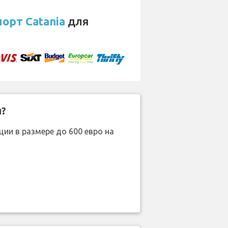
орт Catania
для
н?
ии в размере до 600 евро на