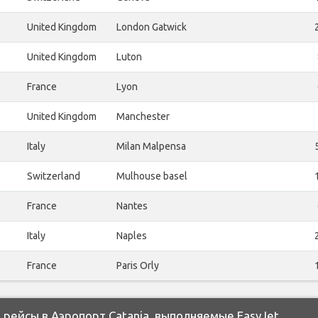
United Kingdom
London Gatwick
United Kingdom
Luton
France
Lyon
United Kingdom
Manchester
Italy
Milan Malpensa
Switzerland
Mulhouse basel
France
Nantes
Italy
Naples
France
Paris Orly
ейсы в Аэропорт Catania, выполняемые EasyJet