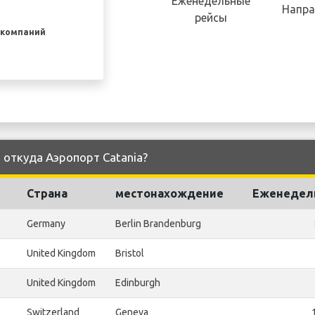
Еженедельные
Напра
рейсы
акомпаний
и откуда Аэропорт Catania?
Страна
местонахождение
Еженедел
Germany
Berlin Brandenburg
United Kingdom
Bristol
United Kingdom
Edinburgh
Switzerland
Geneva