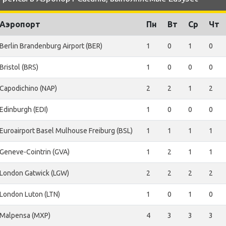
Аэропорт
Пн
Вт
Ср
Чт
Berlin Brandenburg Airport (BER)
1
0
1
0
Bristol (BRS)
1
0
0
0
Capodichino (NAP)
2
2
1
2
Edinburgh (EDI)
1
0
0
0
Euroairport Basel Mulhouse Freiburg (BSL)
1
1
1
1
Geneve-Cointrin (GVA)
1
2
1
1
London Gatwick (LGW)
2
2
2
2
London Luton (LTN)
1
0
1
0
Malpensa (MXP)
4
3
3
3