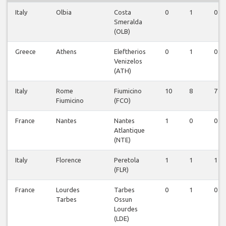
Italy
Olbia
Costa
0
1
0
Smeralda
(OLB)
Greece
Athens
Eleftherios
0
1
0
Venizelos
(ATH)
Italy
Rome
Fiumicino
10
8
7
Fiumicino
(FCO)
France
Nantes
Nantes
1
0
0
Atlantique
(NTE)
Italy
Florence
Peretola
1
1
1
(FLR)
France
Lourdes
Tarbes
0
1
0
Tarbes
Ossun
Lourdes
(LDE)