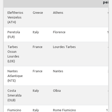
рей
Eleftherios
Greece
Athens
6
Venizelos
(ATH)
Peretola
Italy
Florence
14
(FLR)
Tarbes
France
Lourdes Tarbes
4
Ossun
Lourdes
(LDE)
Nantes
France
Nantes
2
Atlantique
(NTE)
Costa
Italy
Olbia
4
Smeralda
(OLB)
Fiumicino
Italy
Rome Fiumicino
117