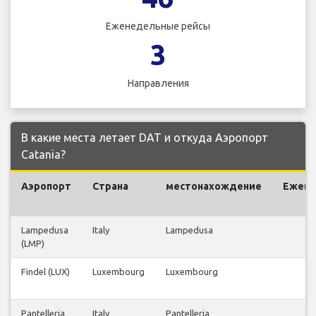
Еженедельные рейсы
3
Направления
В какие места летает DAT и откуда Аэропорт
Catania?
Аэропорт
Страна
местонахождение
Ежен
р
Lampedusa
Italy
Lampedusa
(LMP)
Findel (LUX)
Luxembourg
Luxembourg
Pantelleria
Italy
Pantelleria