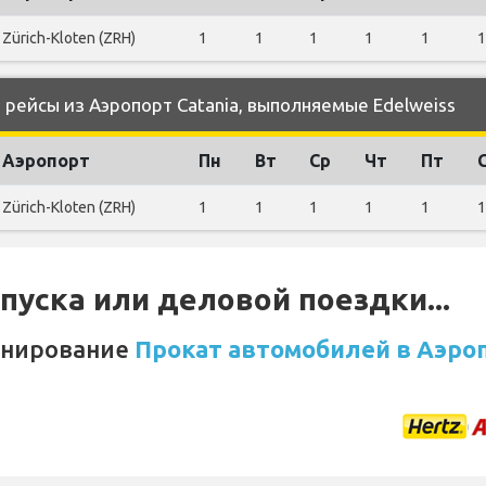
Zürich-Kloten (ZRH)
1
1
1
1
1
1
ейсы из Аэропорт Catania, выполняемые Edelweiss
Аэропорт
Пн
Вт
Ср
Чт
Пт
Zürich-Kloten (ZRH)
1
1
1
1
1
1
уска или деловой поездки...
онирование
Прокат автомобилей в Аэроп