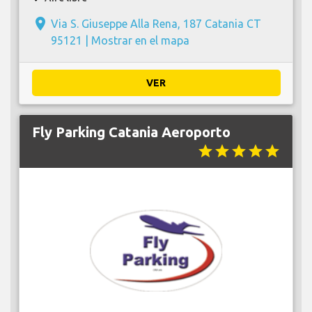
place
Via S. Giuseppe Alla Rena, 187 Catania CT
95121 |
Mostrar en el mapa
VER
Fly Parking Catania Aeroporto
star
star
star
star
star