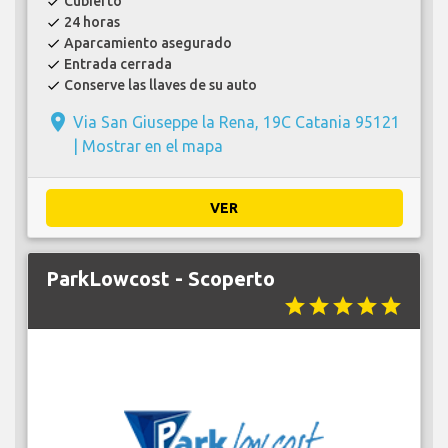
Cubierto
check
24 horas
check
Aparcamiento asegurado
check
Entrada cerrada
check
Conserve las llaves de su auto
check
place
Via San Giuseppe la Rena, 19C Catania 95121
|
Mostrar en el mapa
VER
ParkLowcost - Scoperto
star
star
star
star
star