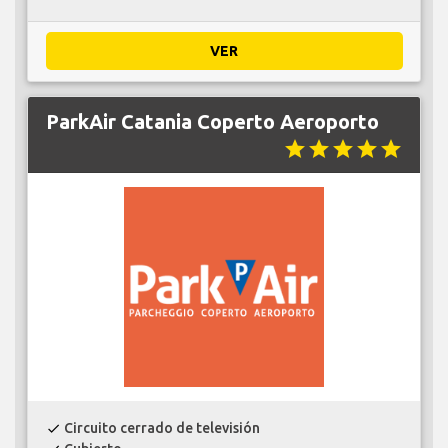
VER
ParkAir Catania Coperto Aeroporto
star
star
star
star
star
Circuito cerrado de televisión
check