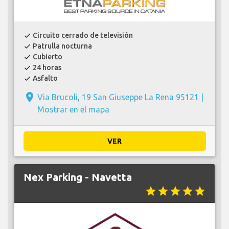
Circuito cerrado de televisión
check
Patrulla nocturna
check
Cubierto
check
24 horas
check
Asfalto
check
place
Via Brucoli, 19 San Giuseppe La Rena 95121 |
Mostrar en el mapa
VER
Nex Parking - Navetta
star
star
star
star
star