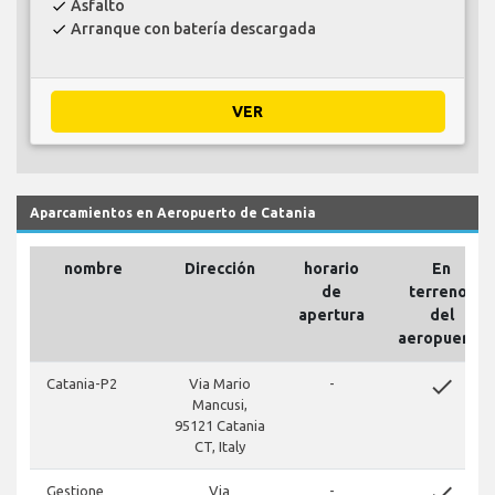
Asfalto
check
Arranque con batería descargada
check
VER
Aparcamientos en Aeropuerto de Catania
nombre
Dirección
horario
En
de
terrenos
apertura
del
aeropuerto
done
Catania-P2
Via Mario
-
Mancusi,
95121 Catania
CT, Italy
done
Gestione
Via
-