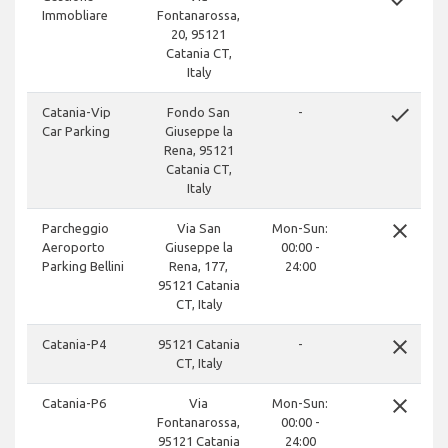
Immobliare
Fontanarossa,
20, 95121
Catania CT,
Italy
done
Catania-Vip
Fondo San
-
Car Parking
Giuseppe la
Rena, 95121
Catania CT,
Italy
close
Parcheggio
Via San
Mon-Sun:
Aeroporto
Giuseppe la
00:00 -
Parking Bellini
Rena, 177,
24:00
95121 Catania
CT, Italy
close
Catania-P4
95121 Catania
-
CT, Italy
close
Catania-P6
Via
Mon-Sun:
Fontanarossa,
00:00 -
95121 Catania
24:00