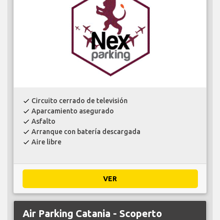
Circuito cerrado de televisión
check
Aparcamiento asegurado
check
Asfalto
check
Arranque con batería descargada
check
Aire libre
check
VER
Air Parking Catania - Scoperto