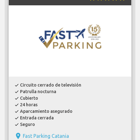
Circuito cerrado de televisión
check
Patrulla nocturna
check
Cubierto
check
24 horas
check
Aparcamiento asegurado
check
Entrada cerrada
check
Seguro
check
place
Fast Parking Catania