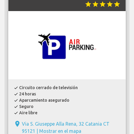
star
star
star
star
star
Circuito cerrado de televisión
check
24 horas
check
Aparcamiento asegurado
check
Seguro
check
Aire libre
check
place
Via S. Giuseppe Alla Rena, 32 Catania CT
95121 |
Mostrar en el mapa