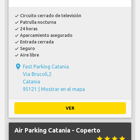
Circuito cerrado de televisión
check
Patrulla nocturna
check
24 horas
check
Aparcamiento asegurado
check
Entrada cerrada
check
Seguro
check
Aire libre
check
place
Fast Parking Catania
Via Brucoli,2
Catania
95121 |
Mostrar en el mapa
VER
Air Parking Catania - Coperto
star
star
star
star