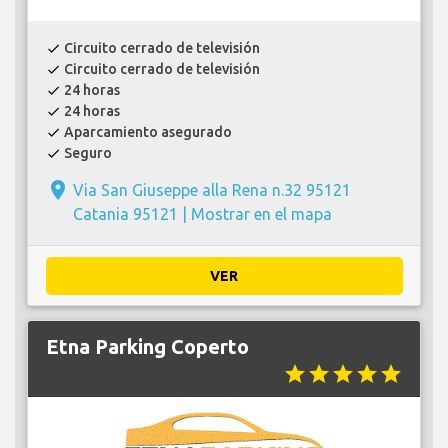
Circuito cerrado de televisión
check
Circuito cerrado de televisión
check
24 horas
check
24 horas
check
Aparcamiento asegurado
check
Seguro
check
place
Via San Giuseppe alla Rena n.32 95121
Catania 95121 |
Mostrar en el mapa
VER
Etna Parking Coperto
star
star
star
star
star