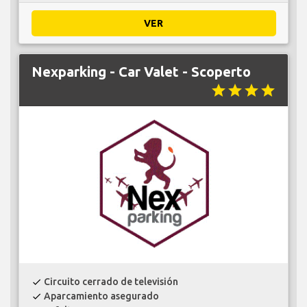
VER
Nexparking - Car Valet - Scoperto
star
star
star
star
Circuito cerrado de televisión
check
Aparcamiento asegurado
check