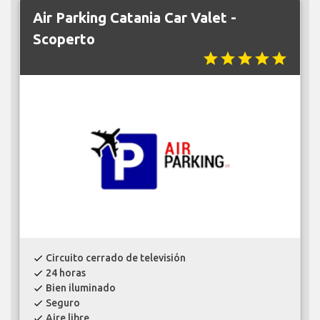
Air Parking Catania Car Valet -
Scoperto
star
star
star
star
star
Circuito cerrado de televisión
check
24 horas
check
Bien iluminado
check
Seguro
check
Aire libre
check