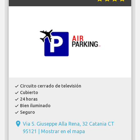
Circuito cerrado de televisión
check
Cubierto
check
24 horas
check
Bien iluminado
check
Seguro
check
place
Via S. Giuseppe Alla Rena, 32 Catania CT
95121 |
Mostrar en el mapa