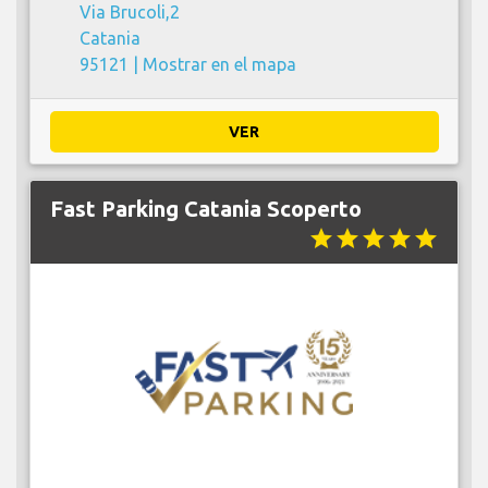
Via Brucoli,2
Catania
95121 |
Mostrar en el mapa
VER
Fast Parking Catania Scoperto
star
star
star
star
star