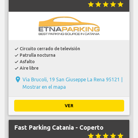
star
star
star
star
star
Circuito cerrado de televisión
check
Patrulla nocturna
check
Asfalto
check
Aire libre
check
place
Via Brucoli, 19 San Giuseppe La Rena 95121 |
Mostrar en el mapa
VER
Fast Parking Catania - Coperto
star
star
star
star
star