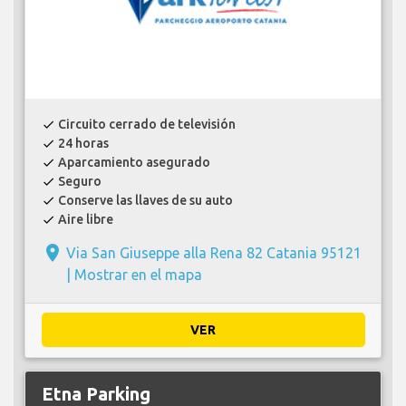
Circuito cerrado de televisión
check
24 horas
check
Aparcamiento asegurado
check
Seguro
check
Conserve las llaves de su auto
check
Aire libre
check
place
Via San Giuseppe alla Rena 82 Catania 95121
|
Mostrar en el mapa
VER
Etna Parking