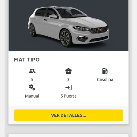
FIAT TIPO
group
business_center
local_gas_station
5
3
Gasolina
miscellaneous_services
login
Manual
5 Puerta
VER DETALLES...