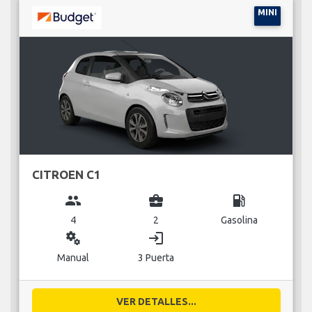
MINI
CITROEN C1
group
business_center
local_gas_station
4
2
Gasolina
miscellaneous_services
login
Manual
3 Puerta
VER DETALLES...