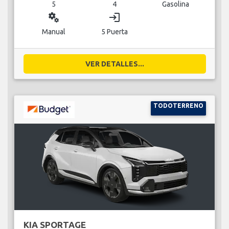
5
4
Gasolina
miscellaneous_services
login
Manual
5 Puerta
VER DETALLES...
TODOTERRENO
KIA SPORTAGE