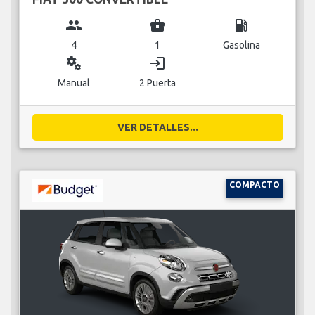
group
business_center
local_gas_station
4
1
Gasolina
miscellaneous_services
login
Manual
2 Puerta
VER DETALLES...
COMPACTO