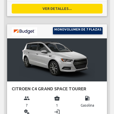
VER DETALLES...
MONOVOLUMEN DE 7 PLAZAS
CITROEN C4 GRAND SPACE TOURER
group
business_center
local_gas_station
7
1
Gasolina
miscellaneous_services
login