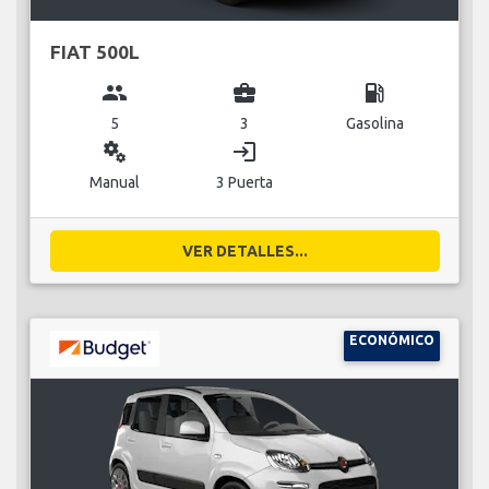
FIAT 500L
group
business_center
local_gas_station
5
3
Gasolina
miscellaneous_services
login
Manual
3 Puerta
VER DETALLES...
ECONÓMICO