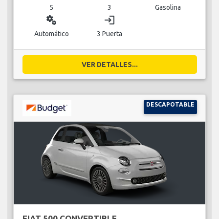
5
3
Gasolina
miscellaneous_services
login
Automático
3 Puerta
VER DETALLES...
DESCAPOTABLE
FIAT 500 CONVERTIBLE