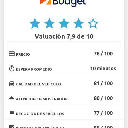
star
star
star
star
star_border
Valuación 7,9 de 10
credit_card
76 / 100
PRECIO
timer
10 minutos
ESPERA PROMEDIO
directions_car
81 / 100
CALIDAD DEL VEHÍCULO
room_service
80 / 100
ATENCIÓN EN MOSTRADOR
flag
77 / 100
RECOGIDA DE VEHÍCULOS
beenhere
85 / 100