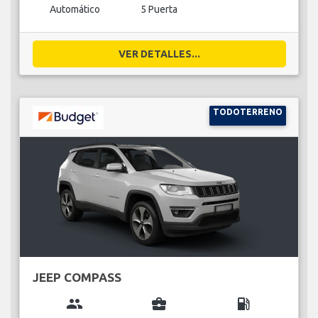
Automático
5 Puerta
VER DETALLES...
TODOTERRENO
JEEP COMPASS
group
business_center
local_gas_station