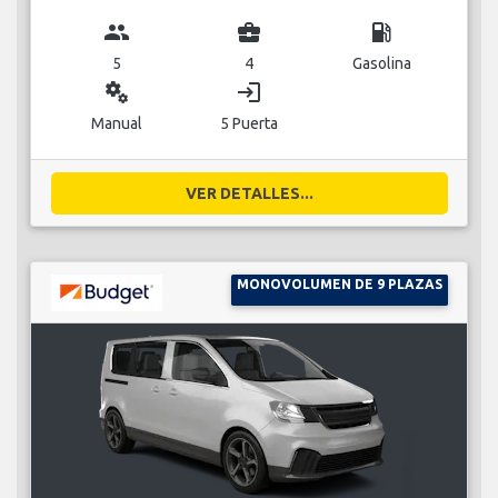
group
business_center
local_gas_station
5
4
Gasolina
miscellaneous_services
login
Manual
5 Puerta
VER DETALLES...
MONOVOLUMEN DE 9 PLAZAS