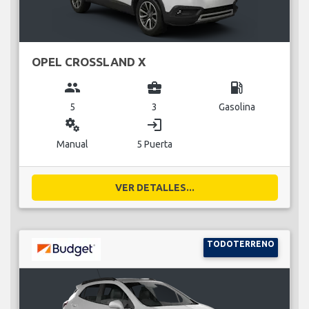
OPEL CROSSLAND X
group
business_center
local_gas_station
5
3
Gasolina
miscellaneous_services
login
Manual
5 Puerta
VER DETALLES...
TODOTERRENO