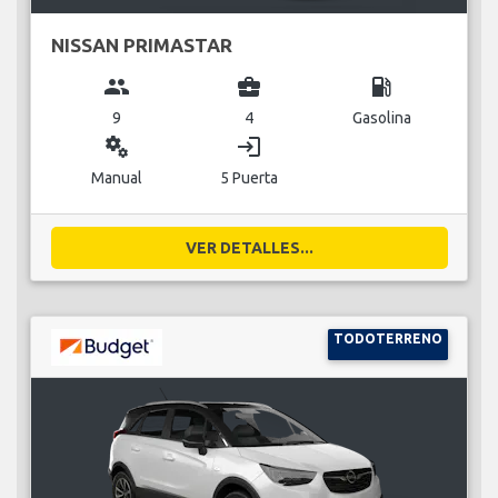
NISSAN PRIMASTAR
group
business_center
local_gas_station
9
4
Gasolina
miscellaneous_services
login
Manual
5 Puerta
VER DETALLES...
TODOTERRENO