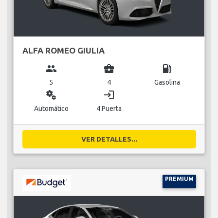
ALFA ROMEO GIULIA
group
business_center
local_gas_station
5
4
Gasolina
miscellaneous_services
login
Automático
4 Puerta
VER DETALLES...
PREMIUM