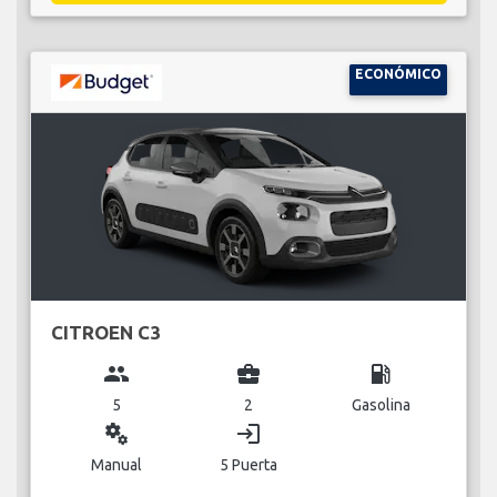
ECONÓMICO
CITROEN C3
group
business_center
local_gas_station
5
2
Gasolina
miscellaneous_services
login
Manual
5 Puerta