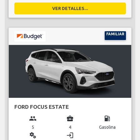
VER DETALLES...
FAMILIAR
FORD FOCUS ESTATE
group
business_center
local_gas_station
5
4
Gasolina
miscellaneous_services
login