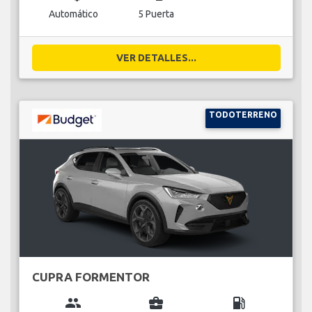
Automático
5 Puerta
VER DETALLES...
TODOTERRENO
CUPRA FORMENTOR
group
business_center
local_gas_station