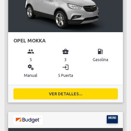
OPEL MOKKA
group
business_center
local_gas_station
5
3
Gasolina
miscellaneous_services
login
Manual
5 Puerta
VER DETALLES...
MINI