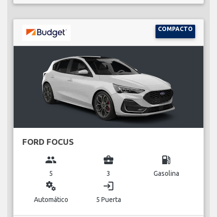
COMPACTO
FORD FOCUS
group
business_center
local_gas_station
5
3
Gasolina
miscellaneous_services
login
Automático
5 Puerta