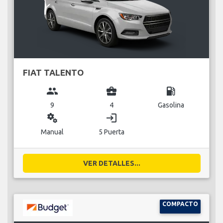
FIAT TALENTO
group
business_center
local_gas_station
9
4
Gasolina
miscellaneous_services
login
Manual
5 Puerta
VER DETALLES...
COMPACTO