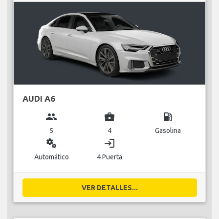
AUDI A6
group
business_center
local_gas_station
5
4
Gasolina
miscellaneous_services
login
Automático
4 Puerta
VER DETALLES...