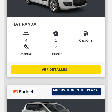
FIAT PANDA
group
business_center
local_gas_station
4
2
Gasolina
miscellaneous_services
login
Manual
5 Puerta
VER DETALLES...
MONOVOLUMEN DE 9 PLAZAS