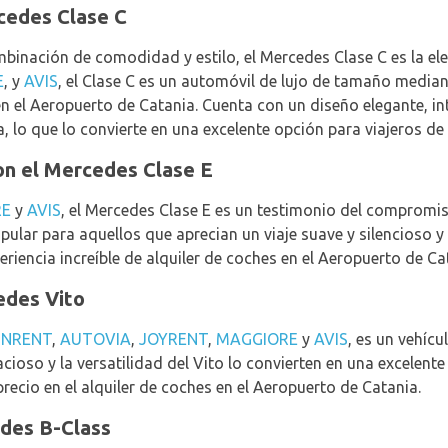
rcedes Clase C
inación de comodidad y estilo, el Mercedes Clase C es la elec
E
, y
AVIS
, el Clase C es un automóvil de lujo de tamaño media
en el Aeropuerto de Catania. Cuenta con un diseño elegante, int
 lo que lo convierte en una excelente opción para viajeros de 
on el Mercedes Clase E
RE
y
AVIS
, el Mercedes Clase E es un testimonio del compromis
popular para aquellos que aprecian un viaje suave y silencioso y
riencia increíble de alquiler de coches en el Aeropuerto de Ca
edes Vito
INRENT
,
AUTOVIA
,
JOYRENT
,
MAGGIORE
y
AVIS
, es un vehíc
acioso y la versatilidad del Vito lo convierten en una excelent
recio en el alquiler de coches en el Aeropuerto de Catania.
edes B-Class