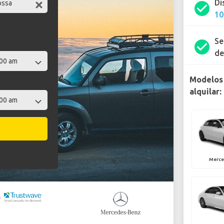
Di
check_circle
10
Se
check_circle
de
Modelos
alquilar:
Merce