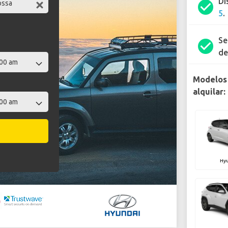
Di
check_circle
5
.
Se
check_circle
de
Modelos 
alquilar:
Hyu