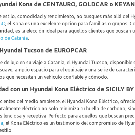
 Hyundai Kona de CENTAURO, GOLDCAR o KEY
e estilo, comodidad y rendimiento, no busques más allá del H
GO
, el Kona es una excelente opción para familias o grupos. C
idad, es la elección ideal para aquellos clientes que buscan u
to de Catania
.
un Hyundai Tucson de EUROPCAR
 de lujo en su viaje a Catania, el Hyundai Tucson, disponible
 suave, amplio espacio para el equipaje y una serie de caracterí
ios que necesitan un vehículo confiable y cómodo.
idad con un Hyundai Kona Eléctrico de SICILY B
scientes del medio ambiente, el Hyundai Kona Eléctrico, ofrec
totalmente eléctrico no solo minimiza tu huella de carbono, si
silenciosa y receptiva. Perfecto para aquellos que buscan prec
ia
, el Kona Eléctrico es un testimonio del compromiso de Hyun
stilo.