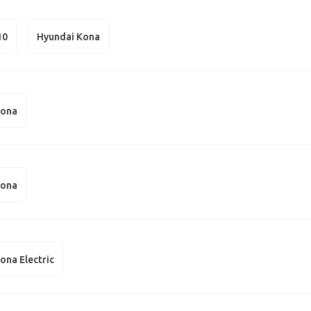
10
Hyundai Kona
Kona
Kona
ona Electric