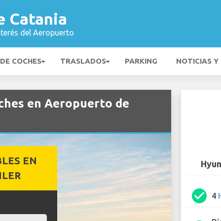
e Catania
nterés del Aeropuerto
 DE COCHES
TRASLADOS
PARKING
NOTICIAS Y
oches en Aeropuerto de
BLES EN
Hyun
ILER
check_circle
4