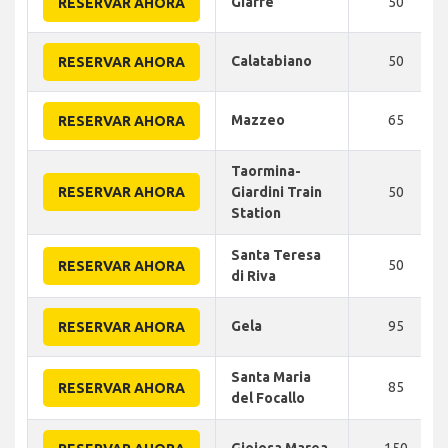
Giarre
50
RESERVAR AHORA
Calatabiano
50
RESERVAR AHORA
Mazzeo
65
RESERVAR AHORA
Taormina-
RESERVAR AHORA
Giardini Train
50
Station
Santa Teresa
50
RESERVAR AHORA
di Riva
Gela
95
RESERVAR AHORA
Santa Maria
85
RESERVAR AHORA
del Focallo
Gioiosa Marea
150