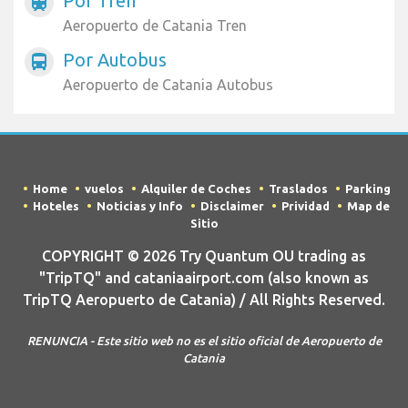
Por Tren
train
Aeropuerto de Catania Tren
Por Autobus
directions_bus
Aeropuerto de Catania Autobus
Home
vuelos
Alquiler de Coches
Traslados
Parking
Hoteles
Noticias y Info
Disclaimer
Prividad
Map de
Sitio
COPYRIGHT © 2026 Try Quantum OU trading as
"TripTQ" and cataniaairport.com (also known as
TripTQ Aeropuerto de Catania) / All Rights Reserved.
RENUNCIA - Este sitio web no es el sitio oficial de Aeropuerto de
Catania