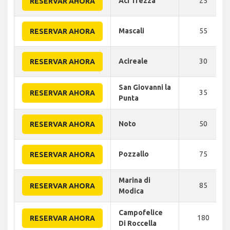
Aci Trezza
25
RESERVAR AHORA
Mascali
55
RESERVAR AHORA
Acireale
30
RESERVAR AHORA
San Giovanni la
35
RESERVAR AHORA
Punta
Noto
50
RESERVAR AHORA
Pozzallo
75
RESERVAR AHORA
Marina di
85
RESERVAR AHORA
Modica
Campofelice
180
RESERVAR AHORA
Di Roccella