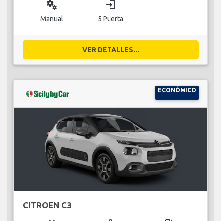
miscellaneous_services
login
Manual
5 Puerta
VER DETALLES...
ECONÓMICO
CITROEN C3