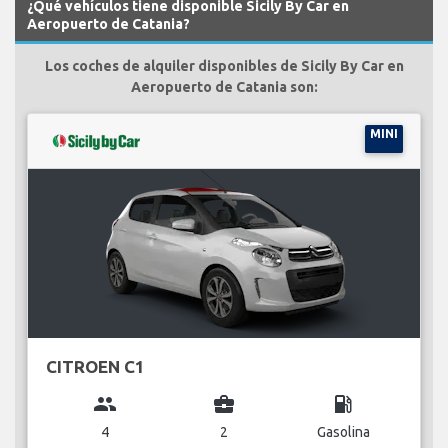
¿Qué vehículos tiene disponible Sicily By Car en
Aeropuerto de Catania?
Los coches de alquiler disponibles de Sicily By Car en
Aeropuerto de Catania son:
MINI
CITROEN C1
group
business_center
local_gas_station
4
2
Gasolina