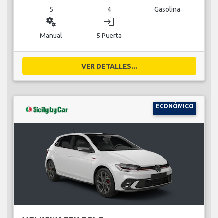
5
4
Gasolina
miscellaneous_services
login
Manual
5 Puerta
VER DETALLES...
ECONÓMICO