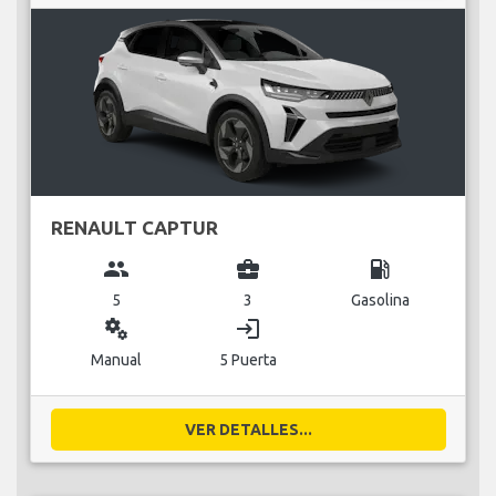
RENAULT CAPTUR
group
business_center
local_gas_station
5
3
Gasolina
miscellaneous_services
login
Manual
5 Puerta
VER DETALLES...