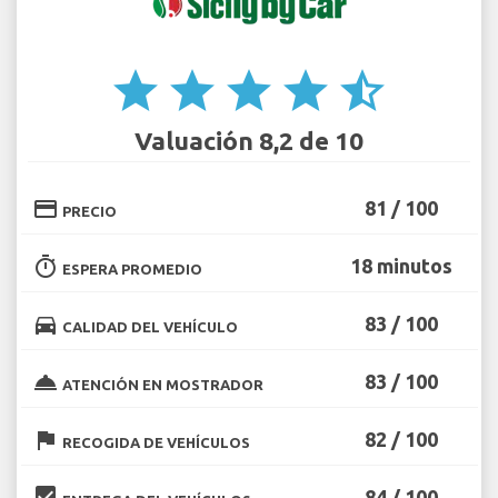
star
star
star
star
star_half
Valuación 8,2 de 10
credit_card
81 / 100
PRECIO
timer
18 minutos
ESPERA PROMEDIO
directions_car
83 / 100
CALIDAD DEL VEHÍCULO
room_service
83 / 100
ATENCIÓN EN MOSTRADOR
flag
82 / 100
RECOGIDA DE VEHÍCULOS
beenhere
84 / 100