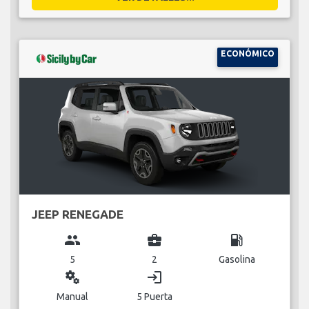
ECONÓMICO
JEEP RENEGADE
group
business_center
local_gas_station
5
2
Gasolina
miscellaneous_services
login
Manual
5 Puerta