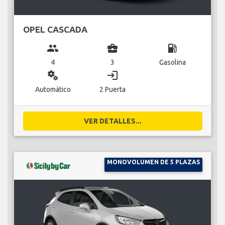
OPEL CASCADA
group
business_center
local_gas_station
4
3
Gasolina
miscellaneous_services
login
Automático
2 Puerta
VER DETALLES...
MONOVOLUMEN DE 5 PLAZAS