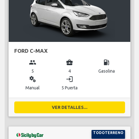
FORD C-MAX
group
business_center
local_gas_station
5
4
Gasolina
miscellaneous_services
login
Manual
5 Puerta
VER DETALLES...
TODOTERRENO