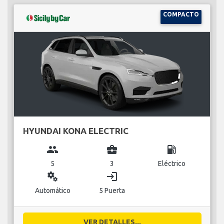
COMPACTO
HYUNDAI KONA ELECTRIC
group
business_center
local_gas_station
5
3
Eléctrico
miscellaneous_services
login
Automático
5 Puerta
VER DETALLES...