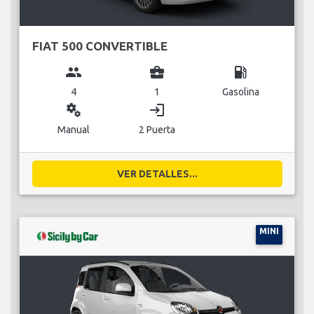
FIAT 500 CONVERTIBLE
group
business_center
local_gas_station
4
1
Gasolina
miscellaneous_services
login
Manual
2 Puerta
VER DETALLES...
MINI