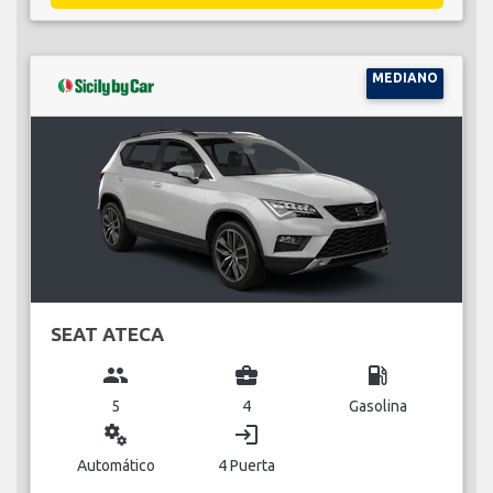
MEDIANO
SEAT ATECA
group
business_center
local_gas_station
5
4
Gasolina
miscellaneous_services
login
Automático
4 Puerta