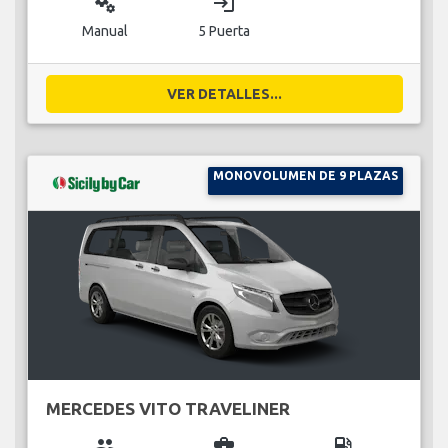
miscellaneous_services
login
Manual
5 Puerta
VER DETALLES...
MONOVOLUMEN DE 9 PLAZAS
MERCEDES VITO TRAVELINER
group
business_center
local_gas_station