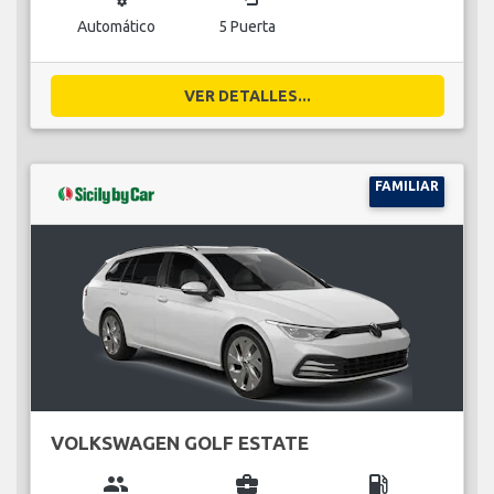
Automático
5 Puerta
VER DETALLES...
FAMILIAR
VOLKSWAGEN GOLF ESTATE
group
business_center
local_gas_station