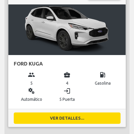
FORD KUGA
group
business_center
local_gas_station
5
4
Gasolina
miscellaneous_services
login
Automático
5 Puerta
VER DETALLES...