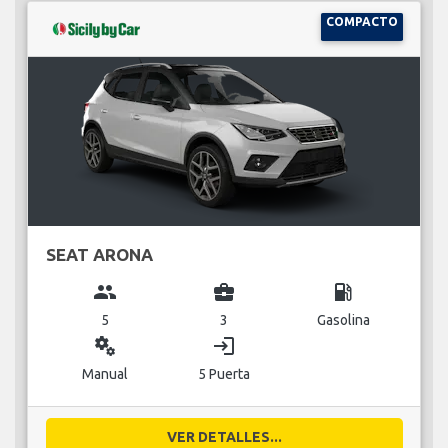
COMPACTO
SEAT ARONA
group
business_center
local_gas_station
5
3
Gasolina
miscellaneous_services
login
Manual
5 Puerta
VER DETALLES...