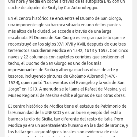
una hora y media en coche a través de la autopista E45 con un
coche de alquiler de Sicily by Car Autonoleggio.
En el centro histórico se encuentra el Duomo de San Giorgo,
una imponente iglesia barroca situada en uno de los puntos
más altos de la ciudad. Se accede a través de una larga
escalinata. El Duomo de San Giorgo es en gran parte lo que se
reconstruyó en los siglos XVI, XVII y XVIII, después de que tres
terremotos sacudieran Modica en 1542, 1613 y 1693. Con cinco
naves y 22 columnas con capiteles corintios que sostienen el
techo, el Duomo de San Giorgo es uno de los más
impresionantes de Sicilia y alberga muchas obras de arte y
tesoros, incluyendo pinturas de Girolamo Alibrandi (1470-
1524), quien pintó "Los eventos del Evangelio y la vida de San
Jorge" en 1513. A menudo se le llama el Rafael de Mesina, y el
Museo Regional de Mesina exhibe algunas de sus otras obras.
El centro histórico de Modica tiene el estatus de Patrimonio de
la Humanidad de la UNESCO y es un buen ejemplo del estilo
barroco tardío de Sicilia, tan diferente del resto de Italia. Pero
Modica ya era un asentamiento humano en la Edad de Bronce, y
los hallazgos arqueológicos locales son evidencia de esta