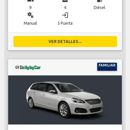
9
4
Diésel
miscellaneous_services
login
Manual
5 Puerta
VER DETALLES...
FAMILIAR