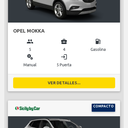
OPEL MOKKA
group
business_center
local_gas_station
5
4
Gasolina
miscellaneous_services
login
Manual
5 Puerta
VER DETALLES...
COMPACTO