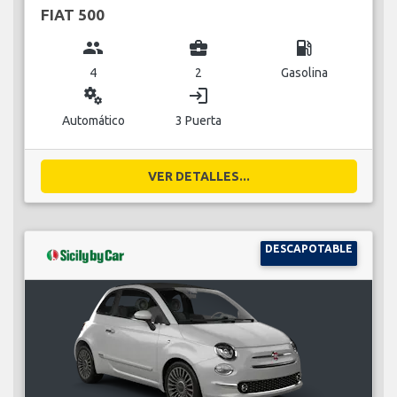
FIAT 500
group
business_center
local_gas_station
4
2
Gasolina
miscellaneous_services
login
Automático
3 Puerta
VER DETALLES...
DESCAPOTABLE