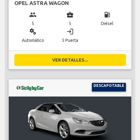
OPEL ASTRA WAGON
group
business_center
local_gas_station
5
5
Diésel
miscellaneous_services
login
Automático
5 Puerta
VER DETALLES...
DESCAPOTABLE