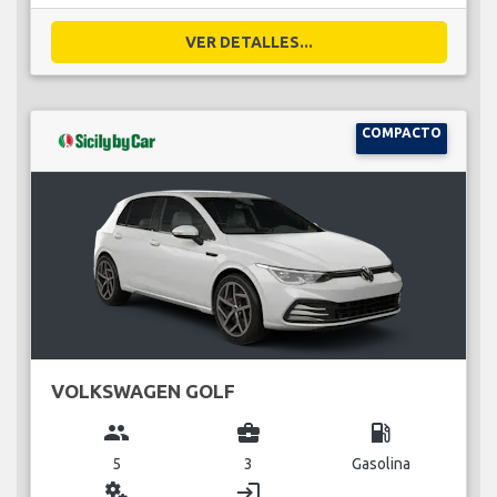
VER DETALLES...
COMPACTO
VOLKSWAGEN GOLF
group
business_center
local_gas_station
5
3
Gasolina
miscellaneous_services
login