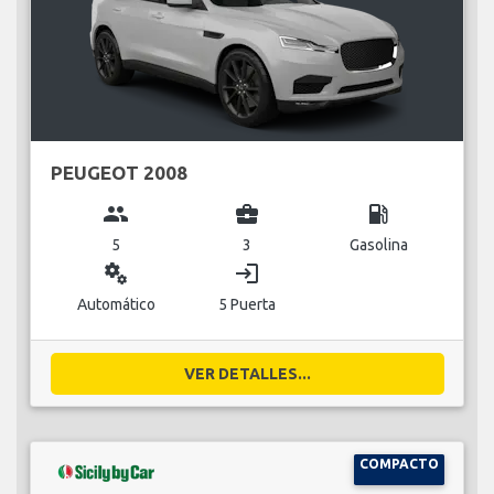
PEUGEOT 2008
group
business_center
local_gas_station
5
3
Gasolina
miscellaneous_services
login
Automático
5 Puerta
VER DETALLES...
COMPACTO