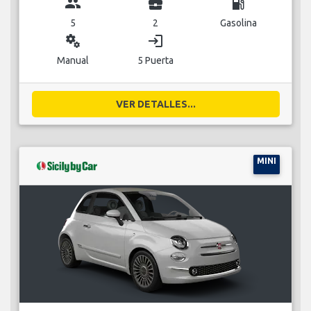
group
business_center
local_gas_station
5
2
Gasolina
miscellaneous_services
login
Manual
5 Puerta
VER DETALLES...
MINI