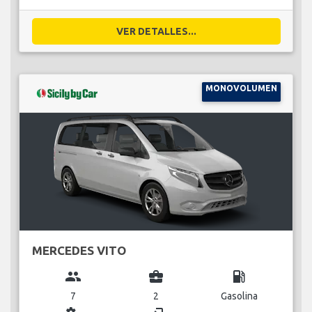
VER DETALLES...
MONOVOLUMEN
MERCEDES VITO
group
business_center
local_gas_station
7
2
Gasolina