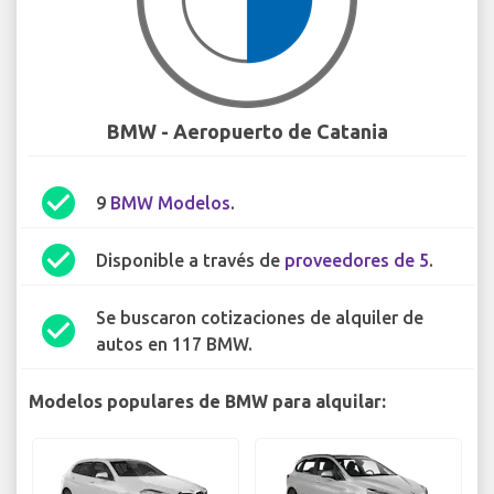
BMW - Aeropuerto de Catania
check_circle
9
BMW Modelos
.
check_circle
Disponible a través de
proveedores de 5
.
Se buscaron cotizaciones de alquiler de
check_circle
autos en 117 BMW.
Modelos populares de BMW para alquilar: