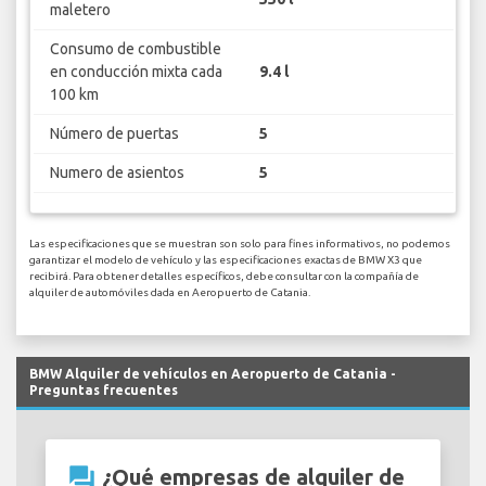
maletero
Consumo de combustible
en conducción mixta cada
9.4 l
100 km
Número de puertas
5
Numero de asientos
5
Las especificaciones que se muestran son solo para fines informativos, no podemos
garantizar el modelo de vehículo y las especificaciones exactas de BMW X3 que
recibirá. Para obtener detalles específicos, debe consultar con la compañía de
alquiler de automóviles dada en Aeropuerto de Catania.
BMW Alquiler de vehículos en Aeropuerto de Catania -
Preguntas frecuentes
question_answer
¿Qué empresas de alquiler de