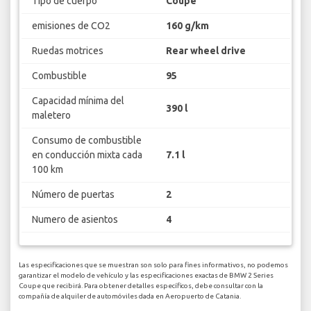
Tipo de cuerpo
Coupe
emisiones de CO2
160 g/km
Ruedas motrices
Rear wheel drive
Combustible
95
Capacidad mínima del
390 l
maletero
Consumo de combustible
en conducción mixta cada
7.1 l
100 km
Número de puertas
2
Numero de asientos
4
Las especificaciones que se muestran son solo para fines informativos, no podemos
garantizar el modelo de vehículo y las especificaciones exactas de BMW 2 Series
Coupe que recibirá. Para obtener detalles específicos, debe consultar con la
compañía de alquiler de automóviles dada en Aeropuerto de Catania.