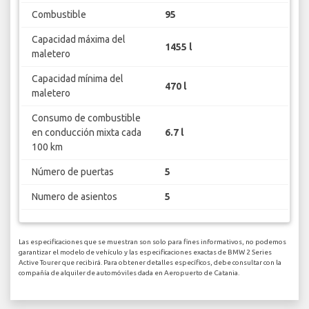
Combustible
95
Capacidad máxima del
1455 l
maletero
Capacidad mínima del
470 l
maletero
Consumo de combustible
en conducción mixta cada
6.7 l
100 km
Número de puertas
5
Numero de asientos
5
Las especificaciones que se muestran son solo para fines informativos, no podemos
garantizar el modelo de vehículo y las especificaciones exactas de BMW 2 Series
Active Tourer que recibirá. Para obtener detalles específicos, debe consultar con la
compañía de alquiler de automóviles dada en Aeropuerto de Catania.