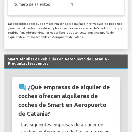
Numero de asientos
4
Las especificaciones que se muestran son solo para fines informativos, no podemos
garantizar el modelo de vehículo y las especificaciones exactas de Smart Forfour que
recibirá. Para obtener detalles específicos, debe consultar con la compañía de
alquiler de automóviles dada en Aeropuerto de Catania.
Smart Alquiler de vehículos en Aeropuerto de Catania -
Preguntas frecuentes
question_answer
¿Qué empresas de alquiler de
coches ofrecen alquileres de
coches de Smart en Aeropuerto
de Catania?
Las siguientes empresas de alquiler de
coches en Aeropuerto de Catania ofrecen