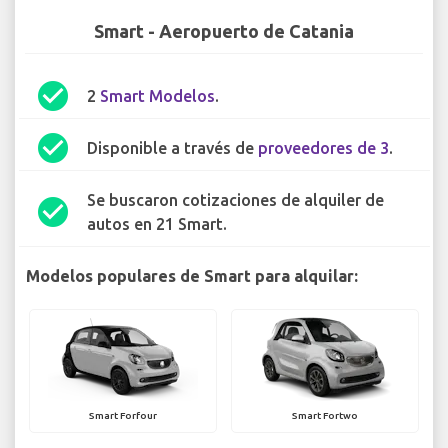
Smart - Aeropuerto de Catania
check_circle
2
Smart Modelos
.
check_circle
Disponible a través de
proveedores de 3
.
Se buscaron cotizaciones de alquiler de
check_circle
autos en 21 Smart.
Modelos populares de Smart para alquilar:
Smart Forfour
Smart Fortwo