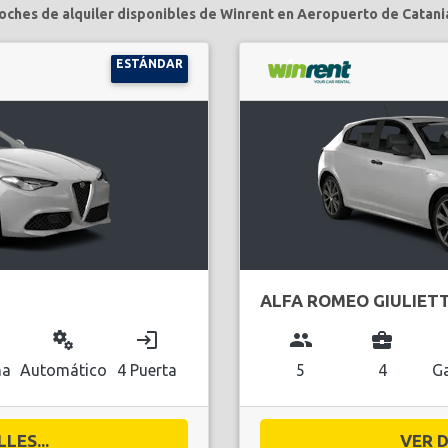
oches de alquiler disponibles de Winrent en Aeropuerto de Catani
ESTÁNDAR
ALFA ROMEO GIULIET
miscellaneous_services
login
group
business_center
na
Automático
4 Puerta
5
4
Ga
LES...
VER D