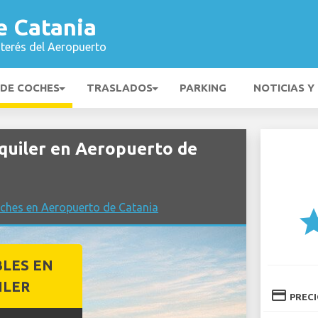
e Catania
nterés del Aeropuerto
 DE COCHES
TRASLADOS
PARKING
NOTICIAS Y
quiler en Aeropuerto de
ches en Aeropuerto de Catania
st
BLES EN
ILER
credit_card
PREC