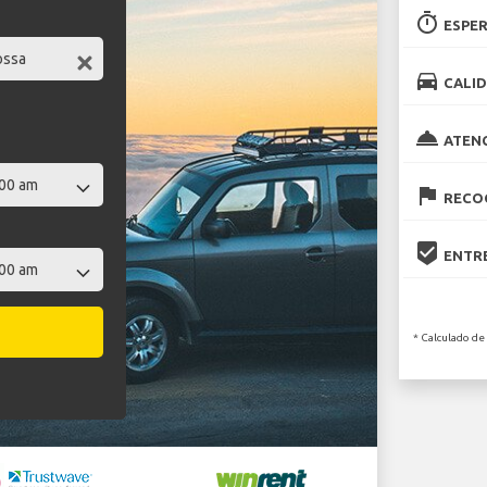
timer
ESPER
directions_car
CALID
room_service
ATEN
flag
RECOG
beenhere
ENTRE
* Calculado de