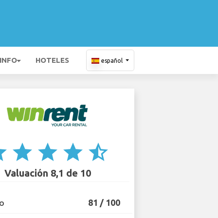
 INFO
HOTELES
español
ar
star
star
star
star_half
Valuación 8,1 de 10
81 / 100
IO