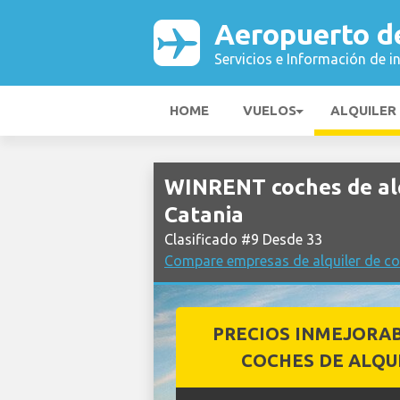
Aeropuerto d
Servicios e Información de i
HOME
VUELOS
ALQUILER
WINRENT coches de al
Catania
Clasificado #9 Desde 33
Compare empresas de alquiler de co
PRECIOS INMEJORA
COCHES DE ALQU