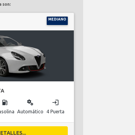
a son:
MEDIANO
TA
local_gas_station
miscellaneous_services
login
solina
Automático
4 Puerta
ETALLES...