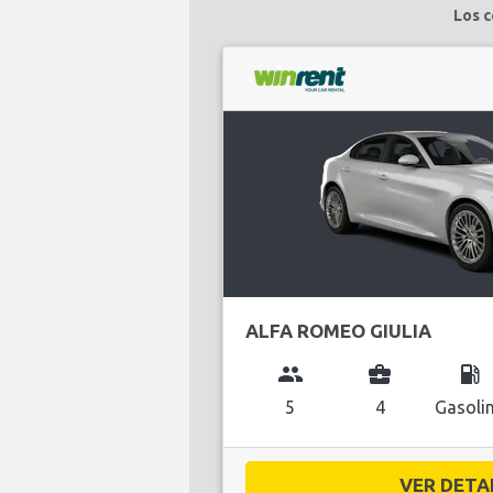
Los c
ALFA ROMEO GIULIA
group
business_center
local_gas_station
5
4
Gasoli
VER DETAL