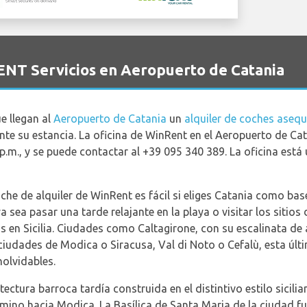
ENT Servicios en Aeropuerto de Catania
e llegan al
Aeropuerto de Catania
un
alquiler de coches asequ
nte su estancia. La oficina de WinRent en el Aeropuerto de Cat
p.m., y se puede contactar al +39 095 340 389. La oficina está
coche de alquiler de WinRent es fácil si eliges Catania como ba
a sea pasar una tarde relajante en la playa o visitar los sitios
en Sicilia. Ciudades como Caltagirone, con su escalinata de a
iudades de Modica o Siracusa, Val di Noto o Cefalù, esta últ
olvidables.
tectura barroca tardía construida en el distintivo estilo sicili
camino hacia Modica. La Basílica de Santa Maria de la ciudad f