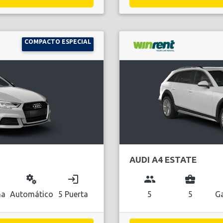
COMPACTO ESPECIAL
AUDI A4 ESTATE
miscellaneous_services
login
group
business_center
na
Automático
5 Puerta
5
5
Ga