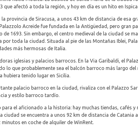
que afectó a toda la región, y hoy en día es un hito en Ispica
la provincia de Siracusa, a unos 43 km de distancia de esa gra
o. Palazzolo Acreide fue fundada en la Antigüedad, pero gran
o de 1693. Sin embargo, el centro medieval de la ciudad se ma
por toda la ciudad. Situada al pie de las Montañas Iblei, Pa
ades más hermosas de Italia.
oras iglesias y palacios barrocos. En la Via Garibaldi, el Pal
iendo lo que probablemente sea el balcón barroco más largo de
a hubiera tenido lugar en Sicilia.
rtante palacio barroco en la ciudad, rivaliza con el Palazzo Sa
a y estilo barroco tardío.
para el aficionado a la historia: hay muchas tiendas, cafés y r
a ciudad se encuentra a unos 92 km de distancia de Catania a 
minutos en coche de alquiler de WinRent.