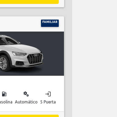
FAMILIAR
local_gas_station
miscellaneous_services
login
solina
Automático
5 Puerta