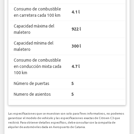
Consumo de combustible
4.1 l
en carretera cada 100 km
Capacidad máxima del
922 l
maletero
Capacidad mínima del
300 l
maletero
Consumo de combustible
en conducción mixta cada
4.7 l
100 km
Número de puertas
5
Numero de asientos
5
Las especificaciones que se muestran son solo para fines informativos, no podemos
garantizar el modelo de vehículo y las especificaciones exactas de Citroen C3 que
recibirá. Para obtener detalles específicos, debe consultar con la compañía de
alquiler de automóviles dada en Aeropuerto de Catania.