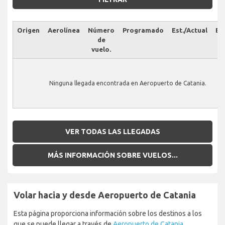
Origen
Aerolínea
Número
Programado
Est./Actual
Es
de
vuelo.
Ninguna llegada encontrada en Aeropuerto de Catania.
VER TODAS LAS LLEGADAS
MÁS INFORMACIÓN SOBRE VUELOS...
Volar hacia y desde Aeropuerto de Catania
Esta página proporciona información sobre los destinos a los
que se puede llegar a través de
Aeropuerto de Catania
.