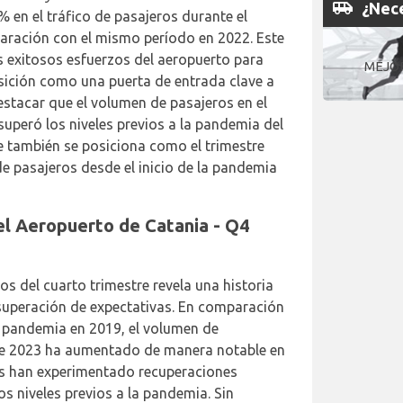
airport_shuttle
¿Nece
en el tráfico de pasajeros durante el
aración con el mismo período en 2022. Este
s exitosos esfuerzos del aeropuerto para
MEJO
osición como una puerta de entrada clave a
destacar que el volumen de pasajeros en el
superó los niveles previos a la pandemia del
e también se posiciona como el trimestre
e pasajeros desde el inicio de la pandemia
el Aeropuerto de Catania - Q4
ros del cuarto trimestre revela una historia
superación de expectativas. En comparación
la pandemia en 2019, el volumen de
 de 2023 ha aumentado de manera notable en
res han experimentado recuperaciones
s niveles previos a la pandemia. Sin