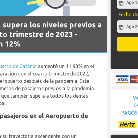
Fecha de
supera los niveles previos a
to trimestre de 2023 -
n 12%
uerto de Catania
aumentó un 11,93% en el
ración con el cuarto trimestre de 2022,
aeropuerto después de la pandemia. Este
úmeros de pasajeros previos a la pandemia
no que también supera a todos los demás
M
al.
C
PAGOS 
 pasajeros en el Aeropuerto de
a su trayectoria ascendente con un