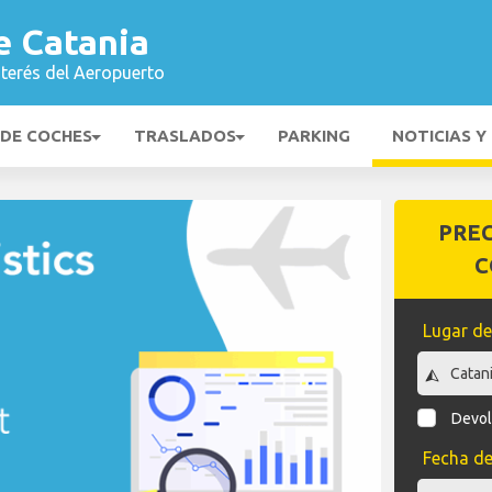
e Catania
nterés del Aeropuerto
 DE COCHES
TRASLADOS
PARKING
NOTICIAS Y
PRE
C
Lugar de
Devol
Fecha de