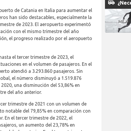
airport_shuttle
¿Nece
uerto de Catania en Italia para aumentar el
eros han sido destacables, especialmente la
MEJO
trimestre de 2023. El aeropuerto experimentó
ación con el mismo trimestre del año
ión, el progreso realizado por el aeropuerto
asta el tercer trimestre de 2023, el
tuaciones en el volumen de pasajeros. En el
uerto atendió a 3.293.860 pasajeros. Sin
obal, el número disminuyó a 1.519.876
de 2020, una disminución del 53,86% en
re del año anterior.
ercer trimestre de 2021 con un volumen de
nto notable del 79,85% en comparación con
. En el tercer trimestre de 2022, el
asajeros, un aumento del 23,78% en