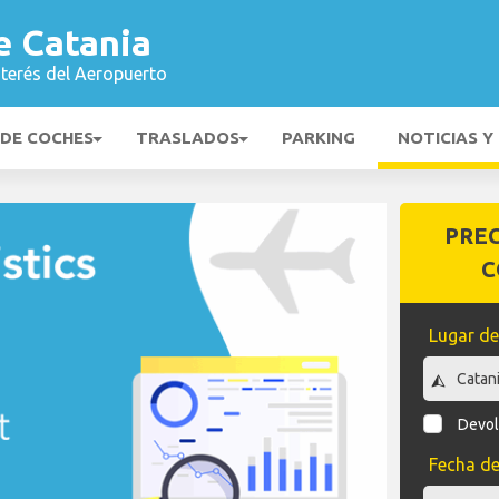
e Catania
nterés del Aeropuerto
 DE COCHES
TRASLADOS
PARKING
NOTICIAS Y
PRE
C
Lugar de
Devol
Fecha de