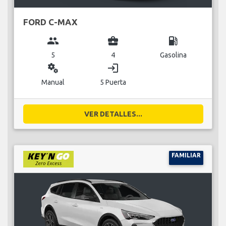
FORD C-MAX
group
business_center
local_gas_station
5
4
Gasolina
miscellaneous_services
login
Manual
5 Puerta
VER DETALLES...
FAMILIAR