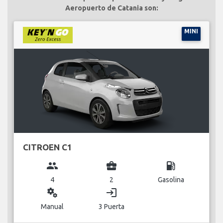
Aeropuerto de Catania son:
MINI
CITROEN C1
group
business_center
local_gas_station
4
2
Gasolina
miscellaneous_services
login
Manual
3 Puerta