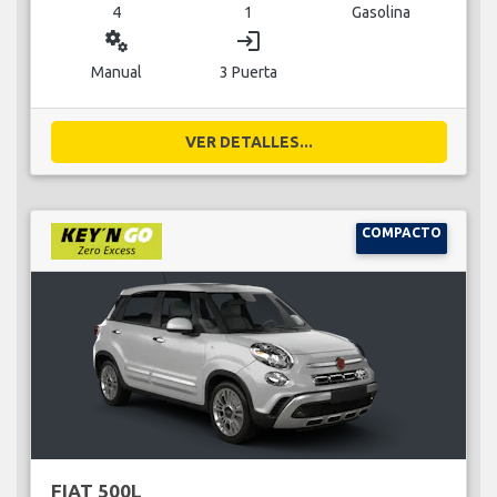
4
1
Gasolina
miscellaneous_services
login
Manual
3 Puerta
VER DETALLES...
COMPACTO
FIAT 500L