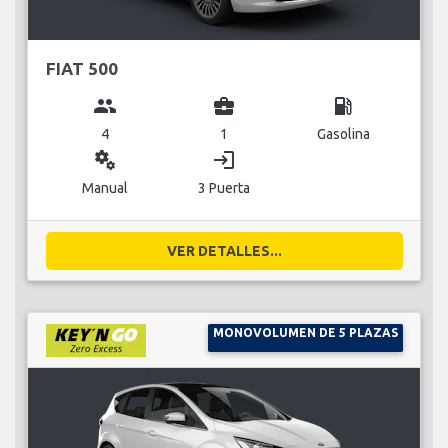
FIAT 500
group
business_center
local_gas_station
4
1
Gasolina
miscellaneous_services
login
Manual
3 Puerta
VER DETALLES...
MONOVOLUMEN DE 5 PLAZAS