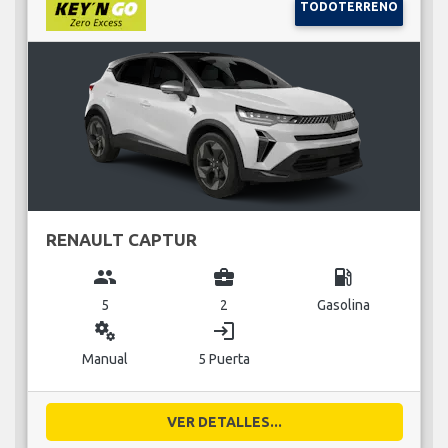
TODOTERRENO
RENAULT CAPTUR
group
business_center
local_gas_station
5
2
Gasolina
miscellaneous_services
login
Manual
5 Puerta
VER DETALLES...