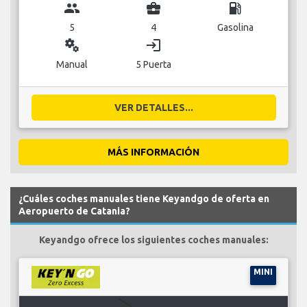
group
business_center
local_gas_station
5
4
Gasolina
miscellaneous_services
login
Manual
5 Puerta
VER DETALLES...
MÁS INFORMACIÓN
¿Cuáles coches manuales tiene Keyandgo de oferta en
Aeropuerto de Catania?
Keyandgo ofrece los siguientes coches manuales:
MINI