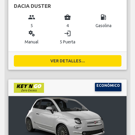
DACIA DUSTER
group
business_center
local_gas_station
5
4
Gasolina
miscellaneous_services
login
Manual
5 Puerta
VER DETALLES...
ECONÓMICO