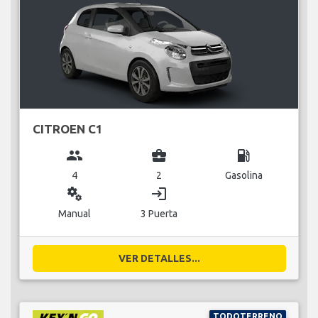
CITROEN C1
group
business_center
local_gas_station
4
2
Gasolina
miscellaneous_services
login
Manual
3 Puerta
VER DETALLES...
TODOTERRENO