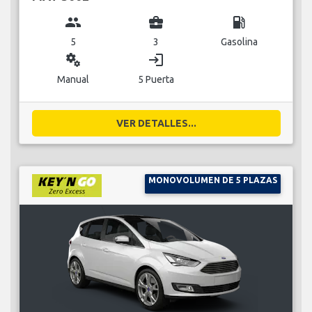
group
business_center
local_gas_station
5
3
Gasolina
miscellaneous_services
login
Manual
5 Puerta
VER DETALLES...
MONOVOLUMEN DE 5 PLAZAS