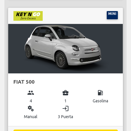
MINI
FIAT 500
group
business_center
local_gas_station
4
1
Gasolina
miscellaneous_services
login
Manual
3 Puerta