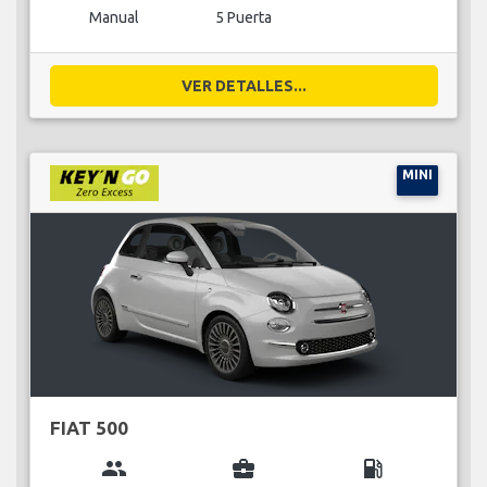
Manual
5 Puerta
VER DETALLES...
MINI
FIAT 500
group
business_center
local_gas_station