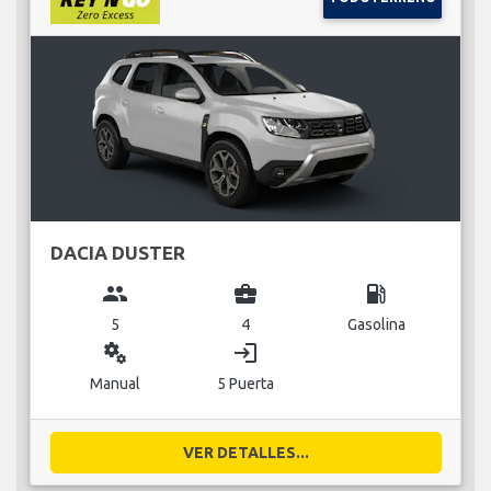
DACIA DUSTER
group
business_center
local_gas_station
5
4
Gasolina
miscellaneous_services
login
Manual
5 Puerta
VER DETALLES...