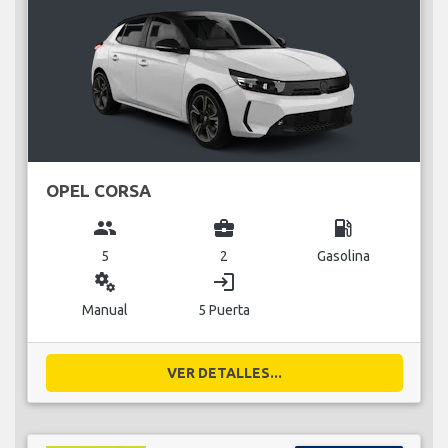
OPEL CORSA
group
business_center
local_gas_station
5
2
Gasolina
miscellaneous_services
login
Manual
5 Puerta
VER DETALLES...