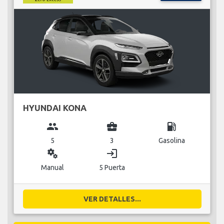
HYUNDAI KONA
group
business_center
local_gas_station
5
3
Gasolina
miscellaneous_services
login
Manual
5 Puerta
VER DETALLES...