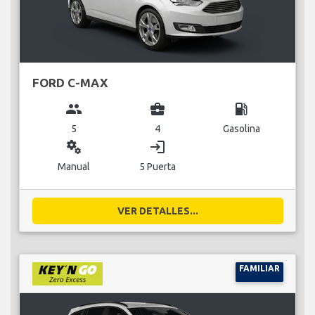
FORD C-MAX
group
business_center
local_gas_station
5
4
Gasolina
miscellaneous_services
login
Manual
5 Puerta
VER DETALLES...
FAMILIAR