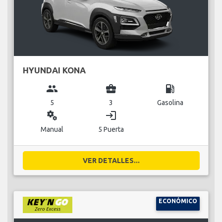
HYUNDAI KONA
group
business_center
local_gas_station
5
3
Gasolina
miscellaneous_services
login
Manual
5 Puerta
VER DETALLES...
ECONÓMICO