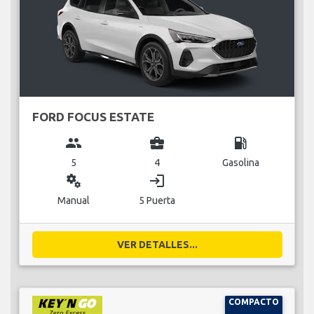
FORD FOCUS ESTATE
group
business_center
local_gas_station
5
4
Gasolina
miscellaneous_services
login
Manual
5 Puerta
VER DETALLES...
COMPACTO