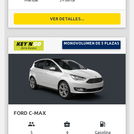
Manual
5 Puerta
VER DETALLES...
MONOVOLUMEN DE 5 PLAZAS
FORD C-MAX
group
business_center
local_gas_station
5
4
Gasolina