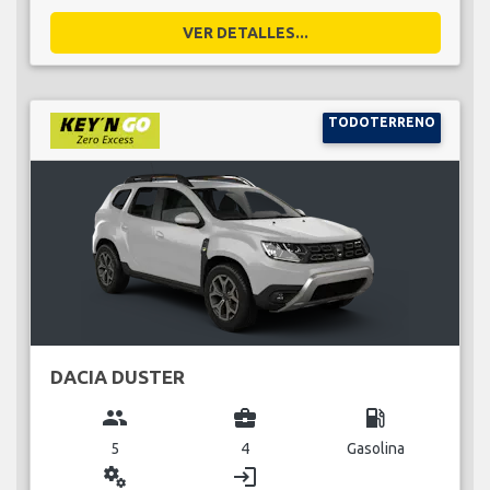
VER DETALLES...
TODOTERRENO
DACIA DUSTER
group
business_center
local_gas_station
5
4
Gasolina
miscellaneous_services
login