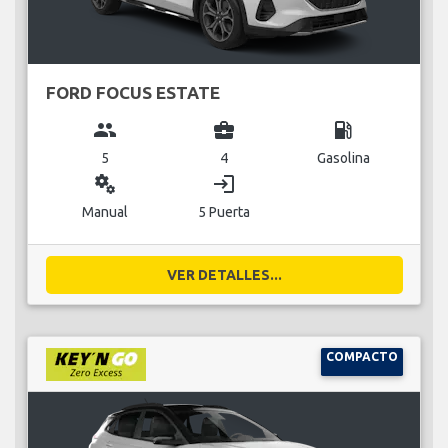
FORD FOCUS ESTATE
group
business_center
local_gas_station
5
4
Gasolina
miscellaneous_services
login
Manual
5 Puerta
VER DETALLES...
COMPACTO