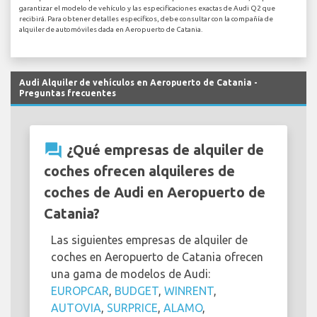
garantizar el modelo de vehículo y las especificaciones exactas de Audi Q2 que
recibirá. Para obtener detalles específicos, debe consultar con la compañía de
alquiler de automóviles dada en Aeropuerto de Catania.
Audi Alquiler de vehículos en Aeropuerto de Catania -
Preguntas frecuentes
question_answer
¿Qué empresas de alquiler de
coches ofrecen alquileres de
coches de Audi en Aeropuerto de
Catania?
Las siguientes empresas de alquiler de
coches en Aeropuerto de Catania ofrecen
una gama de modelos de Audi:
EUROPCAR
,
BUDGET
,
WINRENT
,
AUTOVIA
,
SURPRICE
,
ALAMO
,