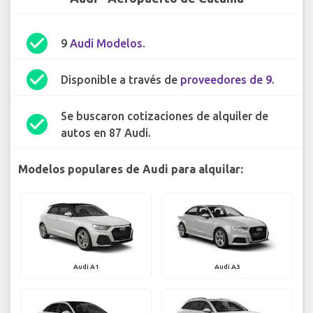
check_circle
9
Audi Modelos
.
check_circle
Disponible a través de
proveedores de 9
.
Se buscaron cotizaciones de alquiler de
check_circle
autos en 87 Audi.
Modelos populares de Audi para alquilar:
Audi A1
Audi A3