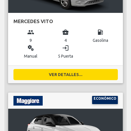
MERCEDES VITO
group
business_center
local_gas_station
9
4
Gasolina
miscellaneous_services
login
Manual
5 Puerta
VER DETALLES...
ECONÓMICO