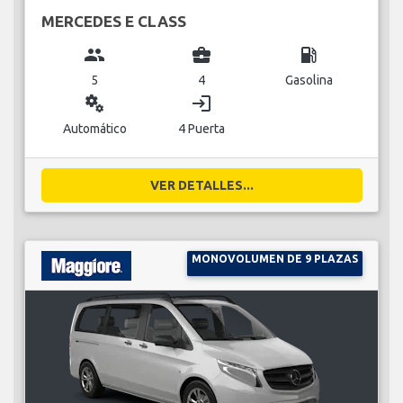
MERCEDES E CLASS
group
business_center
local_gas_station
5
4
Gasolina
miscellaneous_services
login
Automático
4 Puerta
VER DETALLES...
MONOVOLUMEN DE 9 PLAZAS