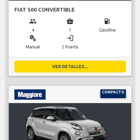
FIAT 500 CONVERTIBLE
group
business_center
local_gas_station
4
1
Gasolina
miscellaneous_services
login
Manual
2 Puerta
VER DETALLES...
COMPACTO