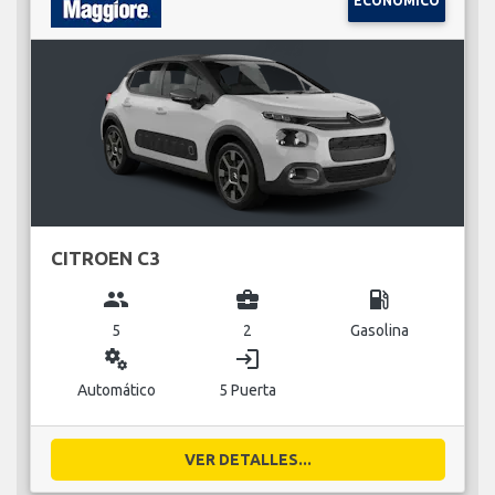
ECONÓMICO
CITROEN C3
group
business_center
local_gas_station
5
2
Gasolina
miscellaneous_services
login
Automático
5 Puerta
VER DETALLES...