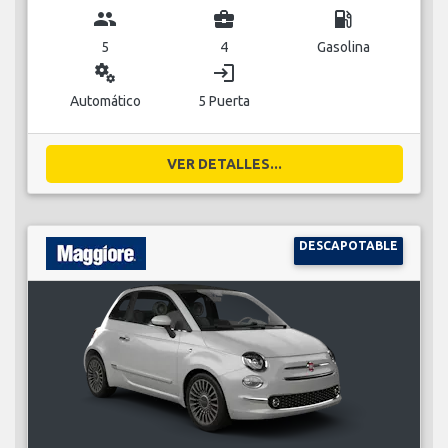
group
business_center
local_gas_station
5
4
Gasolina
miscellaneous_services
login
Automático
5 Puerta
VER DETALLES...
DESCAPOTABLE