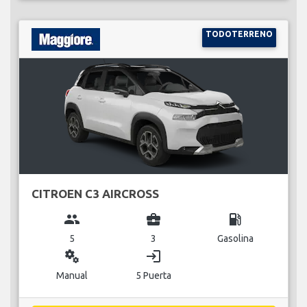
TODOTERRENO
CITROEN C3 AIRCROSS
group
business_center
local_gas_station
5
3
Gasolina
miscellaneous_services
login
Manual
5 Puerta