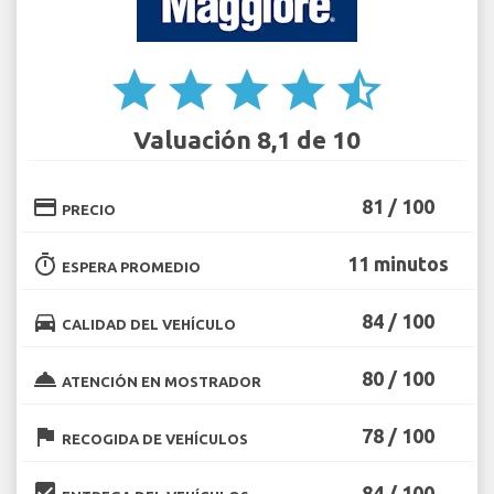
star
star
star
star
star_half
Valuación 8,1 de 10
credit_card
81 / 100
PRECIO
timer
11 minutos
ESPERA PROMEDIO
directions_car
84 / 100
CALIDAD DEL VEHÍCULO
room_service
80 / 100
ATENCIÓN EN MOSTRADOR
flag
78 / 100
RECOGIDA DE VEHÍCULOS
beenhere
84 / 100