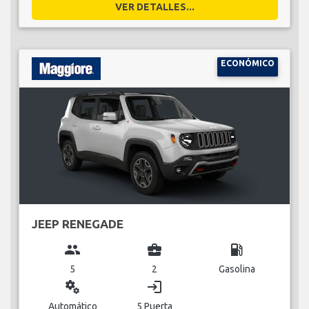
VER DETALLES...
ECONÓMICO
JEEP RENEGADE
group
business_center
local_gas_station
5
2
Gasolina
miscellaneous_services
login
Automático
5 Puerta