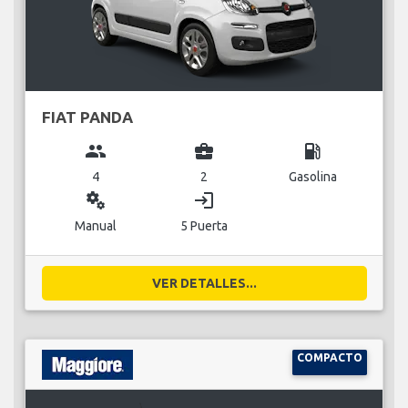
FIAT PANDA
group
business_center
local_gas_station
4
2
Gasolina
miscellaneous_services
login
Manual
5 Puerta
VER DETALLES...
COMPACTO