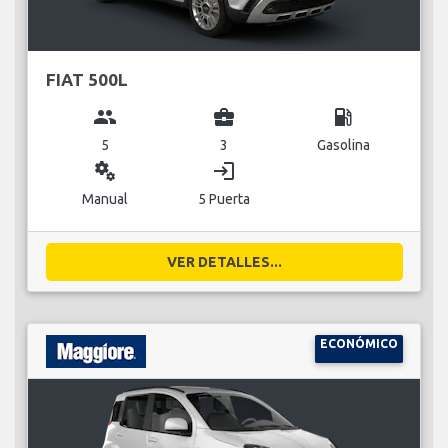
FIAT 500L
group
business_center
local_gas_station
5
3
Gasolina
miscellaneous_services
login
Manual
5 Puerta
VER DETALLES...
ECONÓMICO