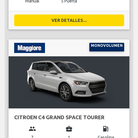
Manual
5 Puerta
VER DETALLES...
MONOVOLUMEN
CITROEN C4 GRAND SPACE TOURER
group
business_center
local_gas_station
7
1
Gasolina