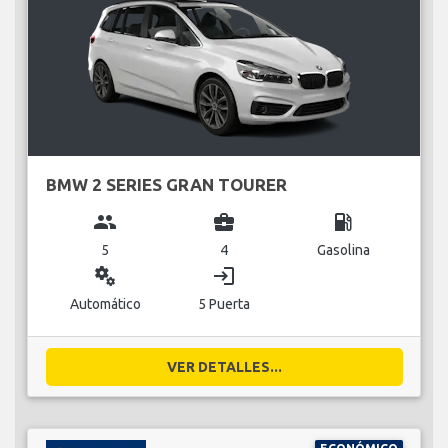
BMW 2 SERIES GRAN TOURER
group
business_center
local_gas_station
5
4
Gasolina
miscellaneous_services
login
Automático
5 Puerta
VER DETALLES...