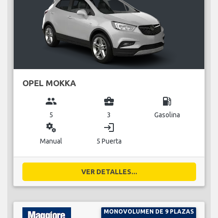
OPEL MOKKA
group
business_center
local_gas_station
5
3
Gasolina
miscellaneous_services
login
Manual
5 Puerta
VER DETALLES...
MONOVOLUMEN DE 9 PLAZAS