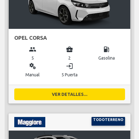
OPEL CORSA
group
business_center
local_gas_station
5
2
Gasolina
miscellaneous_services
login
Manual
5 Puerta
VER DETALLES...
TODOTERRENO