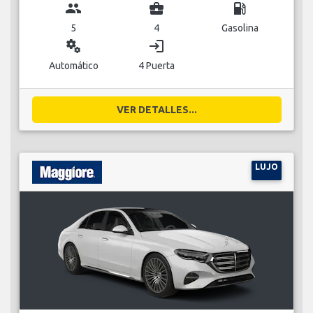
group
business_center
local_gas_station
5
4
Gasolina
miscellaneous_services
login
Automático
4 Puerta
VER DETALLES...
LUJO