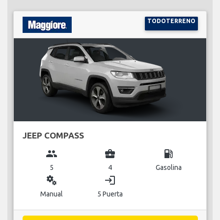
TODOTERRENO
JEEP COMPASS
group
business_center
local_gas_station
5
4
Gasolina
miscellaneous_services
login
Manual
5 Puerta