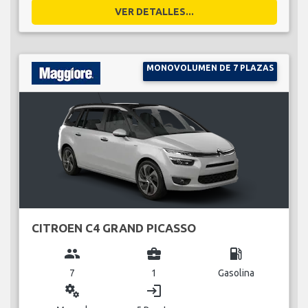
VER DETALLES...
MONOVOLUMEN DE 7 PLAZAS
CITROEN C4 GRAND PICASSO
group
business_center
local_gas_station
7
1
Gasolina
miscellaneous_services
login