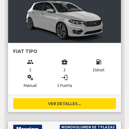
FIAT TIPO
group
business_center
local_gas_station
5
3
Diésel
miscellaneous_services
login
Manual
5 Puerta
VER DETALLES...
MONOVOLUMEN DE 7 PLAZAS