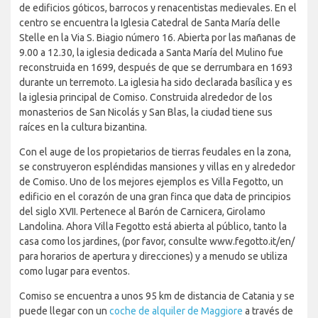
de edificios góticos, barrocos y renacentistas medievales. En el
centro se encuentra la Iglesia Catedral de Santa María delle
Stelle en la Via S. Biagio número 16. Abierta por las mañanas de
9.00 a 12.30, la iglesia dedicada a Santa María del Mulino fue
reconstruida en 1699, después de que se derrumbara en 1693
durante un terremoto. La iglesia ha sido declarada basílica y es
la iglesia principal de Comiso. Construida alrededor de los
monasterios de San Nicolás y San Blas, la ciudad tiene sus
raíces en la cultura bizantina.
Con el auge de los propietarios de tierras feudales en la zona,
se construyeron espléndidas mansiones y villas en y alrededor
de Comiso. Uno de los mejores ejemplos es Villa Fegotto, un
edificio en el corazón de una gran finca que data de principios
del siglo XVII. Pertenece al Barón de Carnicera, Girolamo
Landolina. Ahora Villa Fegotto está abierta al público, tanto la
casa como los jardines, (por favor, consulte www.fegotto.it/en/
para horarios de apertura y direcciones) y a menudo se utiliza
como lugar para eventos.
Comiso se encuentra a unos 95 km de distancia de Catania y se
puede llegar con un
coche de alquiler de Maggiore
a través de