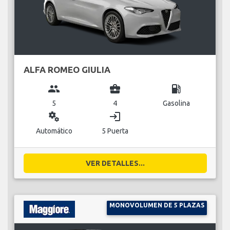
ALFA ROMEO GIULIA
group
business_center
local_gas_station
5
4
Gasolina
miscellaneous_services
login
Automático
5 Puerta
VER DETALLES...
MONOVOLUMEN DE 5 PLAZAS