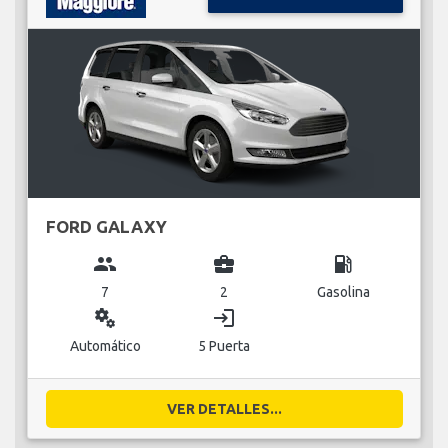
FORD GALAXY
group
business_center
local_gas_station
7
2
Gasolina
miscellaneous_services
login
Automático
5 Puerta
VER DETALLES...