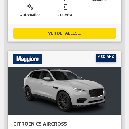
miscellaneous_services
login
Automático
5 Puerta
VER DETALLES...
MEDIANO
CITROEN C5 AIRCROSS