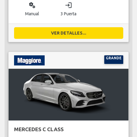
miscellaneous_services
login
Manual
3 Puerta
VER DETALLES...
GRANDE
MERCEDES C CLASS