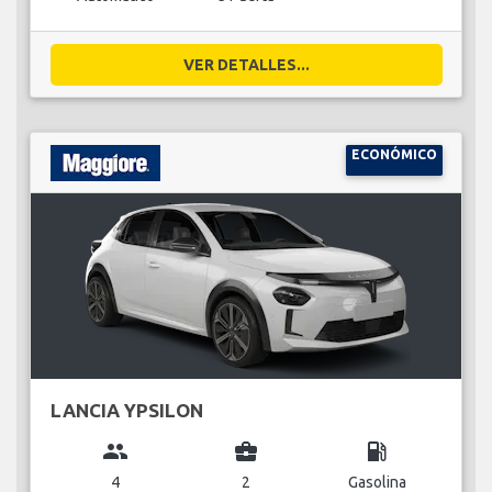
VER DETALLES...
ECONÓMICO
LANCIA YPSILON
group
business_center
local_gas_station
4
2
Gasolina