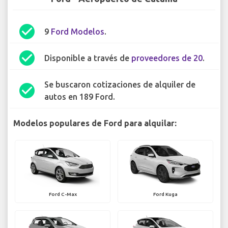
check_circle
9
Ford Modelos
.
check_circle
Disponible a través de
proveedores de 20
.
Se buscaron cotizaciones de alquiler de
check_circle
autos en 189 Ford.
Modelos populares de Ford para alquilar:
Ford C-Max
Ford Kuga