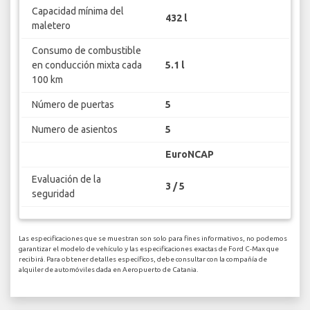
Capacidad mínima del
432 l
maletero
Consumo de combustible
en conducción mixta cada
5.1 l
100 km
Número de puertas
5
Numero de asientos
5
EuroNCAP
Evaluación de la
3 / 5
seguridad
Las especificaciones que se muestran son solo para fines informativos, no podemos
garantizar el modelo de vehículo y las especificaciones exactas de Ford C-Max que
recibirá. Para obtener detalles específicos, debe consultar con la compañía de
alquiler de automóviles dada en Aeropuerto de Catania.