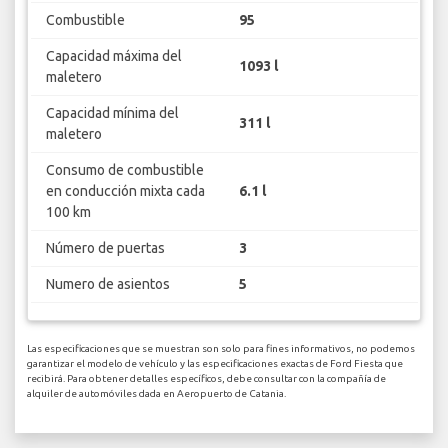
Combustible
95
Capacidad máxima del
1093 l
maletero
Capacidad mínima del
311 l
maletero
Consumo de combustible
en conducción mixta cada
6.1 l
100 km
Número de puertas
3
Numero de asientos
5
Las especificaciones que se muestran son solo para fines informativos, no podemos
garantizar el modelo de vehículo y las especificaciones exactas de Ford Fiesta que
recibirá. Para obtener detalles específicos, debe consultar con la compañía de
alquiler de automóviles dada en Aeropuerto de Catania.