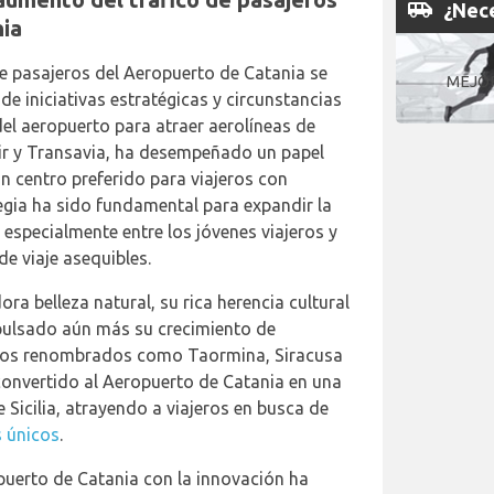
airport_shuttle
¿Nece
nia
de pasajeros del Aeropuerto de Catania se
MEJO
e iniciativas estratégicas y circunstancias
del aeropuerto para atraer aerolíneas de
ir y Transavia, ha desempeñado un papel
n centro preferido para viajeros con
egia ha sido fundamental para expandir la
 especialmente entre los jóvenes viajeros y
e viaje asequibles.
ra belleza natural, su rica herencia cultural
mpulsado aún más su crecimiento de
inos renombrados como Taormina, Siracusa
convertido al Aeropuerto de Catania en una
 Sicilia, atrayendo a viajeros en busca de
s únicos
.
uerto de Catania con la innovación ha