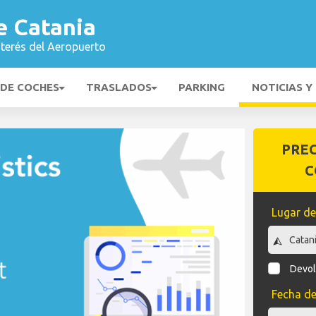
e Catania
nterés del Aeropuerto
 DE COCHES
TRASLADOS
PARKING
NOTICIAS Y
PRE
C
Lugar de
Devol
Fecha de