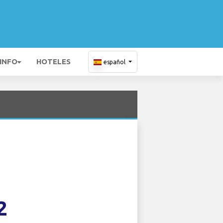
 INFO
HOTELES
español
2