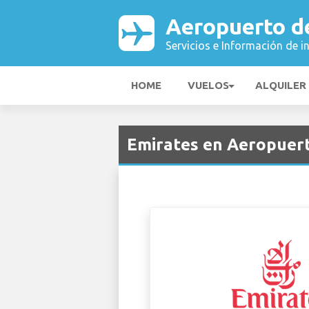
Aeropuerto d
Servicios e Información de i
HOME
VUELOS
ALQUILER
Emirates en Aeropuert