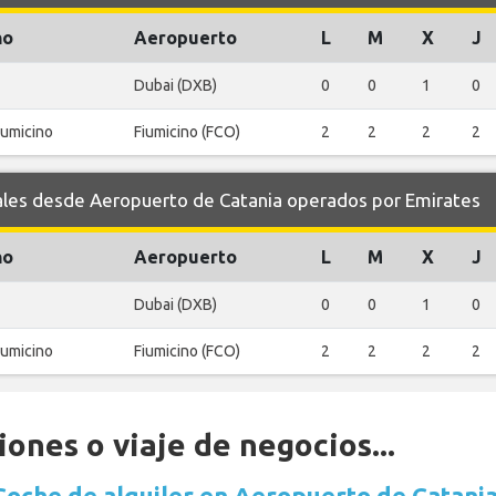
no
Aeropuerto
L
M
X
J
Dubai (DXB)
0
0
1
0
umicino
Fiumicino (FCO)
2
2
2
2
es desde Aeropuerto de Catania operados por Emirates
no
Aeropuerto
L
M
X
J
Dubai (DXB)
0
0
1
0
umicino
Fiumicino (FCO)
2
2
2
2
ones o viaje de negocios...
Coche de alquiler en Aeropuerto de Catani