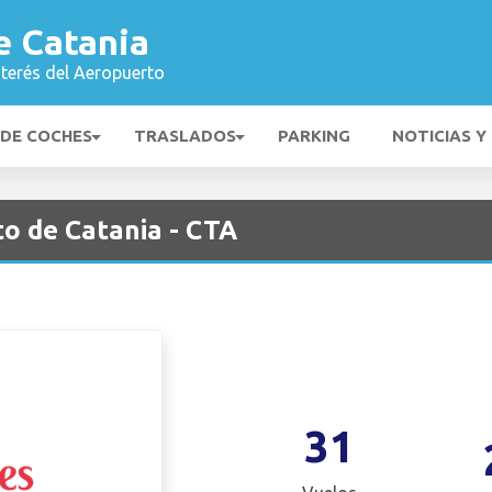
e Catania
nterés del Aeropuerto
 DE COCHES
TRASLADOS
PARKING
NOTICIAS Y
o de Catania - CTA
31