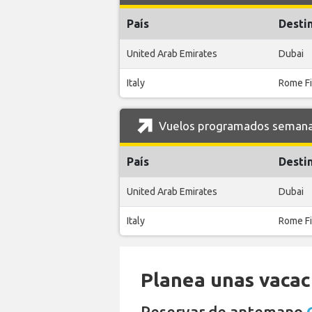
País
Desti
United Arab Emirates
Dubai
Italy
Rome Fi
Vuelos programados semanal
País
Desti
United Arab Emirates
Dubai
Italy
Rome Fi
Planea unas vacaci
Reservar de antemano