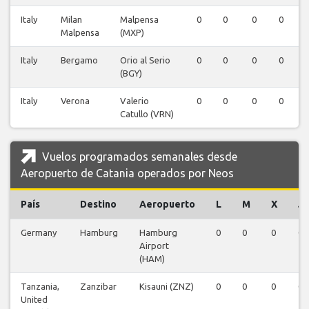
Italy
Milan
Malpensa
0
0
0
0
1
Malpensa
(MXP)
Italy
Bergamo
Orio al Serio
0
0
0
0
0
(BGY)
Italy
Verona
Valerio
0
0
0
0
0
Catullo (VRN)
Vuelos programados semanales desde
Aeropuerto de Catania operados por Neos
País
Destino
Aeropuerto
L
M
X
J
Germany
Hamburg
Hamburg
0
0
0
0
Airport
(HAM)
Tanzania,
Zanzibar
Kisauni (ZNZ)
0
0
0
0
United