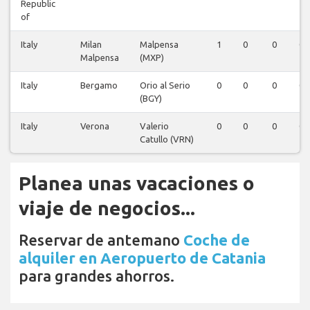
Republic
of
Italy
Milan
Malpensa
1
0
0
0
Malpensa
(MXP)
Italy
Bergamo
Orio al Serio
0
0
0
0
(BGY)
Italy
Verona
Valerio
0
0
0
0
Catullo (VRN)
Planea unas vacaciones o
viaje de negocios...
Reservar de antemano
Coche de
alquiler en Aeropuerto de Catania
para grandes ahorros.