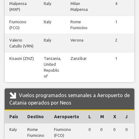
Malpensa
Italy
Milan
4
(MXP)
Malpensa
Fiumicino
Italy
Rome
1
(FCO)
Fiumicino
Valerio
Italy
Verona
2
Catullo (VRN)
Kisauni (ZNZ)
Tanzania,
Zanzibar
1
United
Republic
of
Vuelos programados semanales a Aeropuerto de
Catania operados por Neos
País
Destino
Aeropuerto
L
M
X
J
Italy
Rome
Fiumicino
0
0
0
0
0
Fiumicino
(FCO)