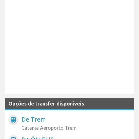
Opções de transfer disponíveis
De Trem
train
Catania Aeroporto Trem