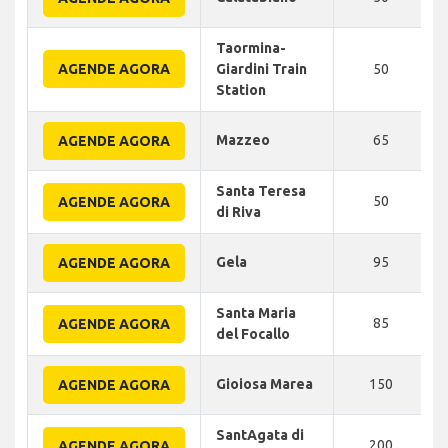
Taormina-
AGENDE AGORA
Giardini Train
50
Station
Mazzeo
65
AGENDE AGORA
Santa Teresa
50
AGENDE AGORA
di Riva
Gela
95
AGENDE AGORA
Santa Maria
85
AGENDE AGORA
del Focallo
Gioiosa Marea
150
AGENDE AGORA
SantAgata di
200
AGENDE AGORA