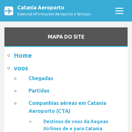
Catania Aeroporto
Essencial Informações Aeroporto e Serviços
MAPA DO SITE
Home
voos
Chegadas
Partidas
Companhias aéreas em Catania
Aeroporto (CTA)
Destinos de voos da Aegean
Airlines de e para Catania