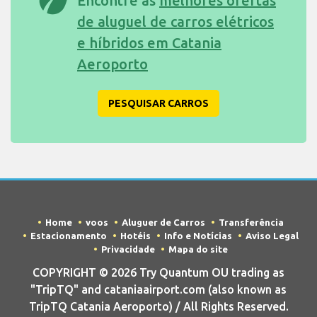
Encontre as
melhores ofertas
de aluguel de carros elétricos
e híbridos em Catania
Aeroporto
PESQUISAR CARROS
Home
voos
Aluguer de Carros
Transferência
Estacionamento
Hotéis
Info e Notícias
Aviso Legal
Privacidade
Mapa do site
COPYRIGHT © 2026 Try Quantum OU trading as
"TripTQ" and cataniaairport.com (also known as
TripTQ Catania Aeroporto) / All Rights Reserved.