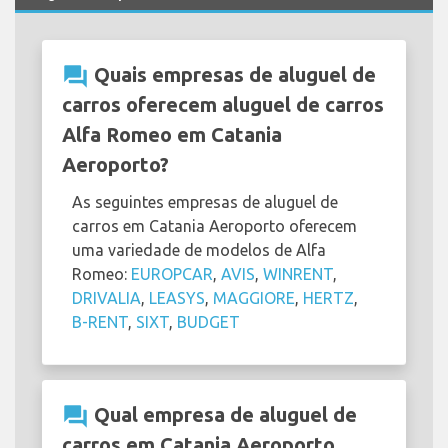
question_answer
Quais empresas de aluguel de
carros oferecem aluguel de carros
Alfa Romeo em Catania
Aeroporto?
As seguintes empresas de aluguel de
carros em Catania Aeroporto oferecem
uma variedade de modelos de Alfa
Romeo:
EUROPCAR
,
AVIS
,
WINRENT
,
DRIVALIA
,
LEASYS
,
MAGGIORE
,
HERTZ
,
B-RENT
,
SIXT
,
BUDGET
question_answer
Qual empresa de aluguel de
carros em Catania Aeroporto