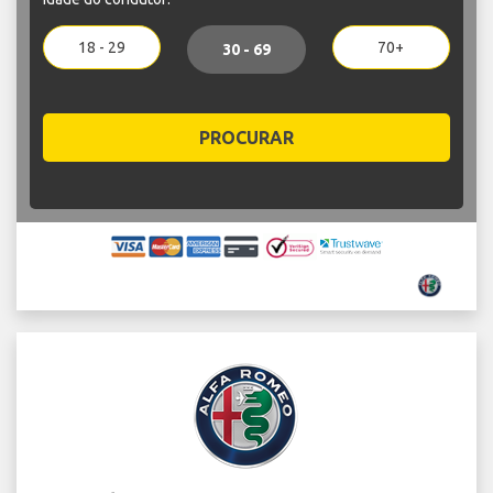
18 - 29
70+
30 - 69
PROCURAR