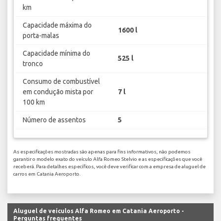
km
Capacidade máxima do
1600 l
porta-malas
Capacidade mínima do
525 l
tronco
Consumo de combustível
em condução mista por
7 l
100 km
Número de assentos
5
As especificações mostradas são apenas para fins informativos, não podemos
garantir o modelo exato do veículo Alfa Romeo Stelvio e as especificações que você
receberá. Para detalhes específicos, você deve verificar com a empresa de aluguel de
carros em Catania Aeroporto.
Aluguel de veículos Alfa Romeo em Catania Aeroporto -
Perguntas frequentes