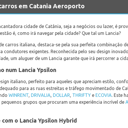
carros em Catania Aeroporto
cantadora cidade de Catânia, seja a negócios ou lazer, é pro
uestão é, como irá navegar pela cidade? Que tal um Lancia?
e carros italiana, destaca-se pela sua perfeita combinação de
a condutores exigentes. Reconhecida pelo seu design inovador
de, um aluguer de um Lancia garante que irá percorrer a cida
no num Lancia Ypsilon
sign italiano, perfeito para aqueles que apreciam estilo, conf
dequado para as ruas estreitas e tráfego movimentado de Catâ
uindo
WINRENT
,
DRIVALIA
,
DOLLAR
,
THRIFTY
e
ECOVIA
. Este 
ou pequenos grupos que procuram uma experiência incrível de
A
 com o Lancia Ypsilon Hybrid