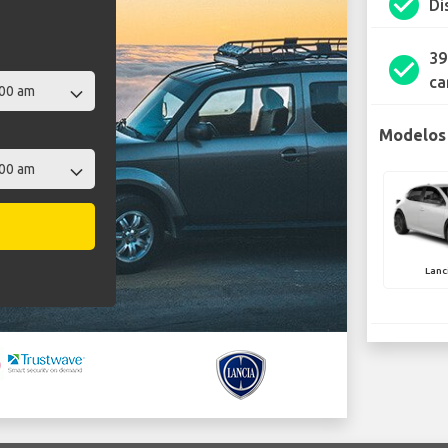
check_circle
Di
39
check_circle
ca
Modelos 
Lanc