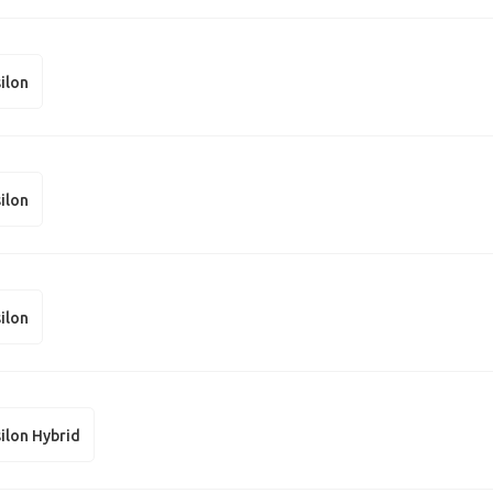
silon
silon
silon
silon Hybrid