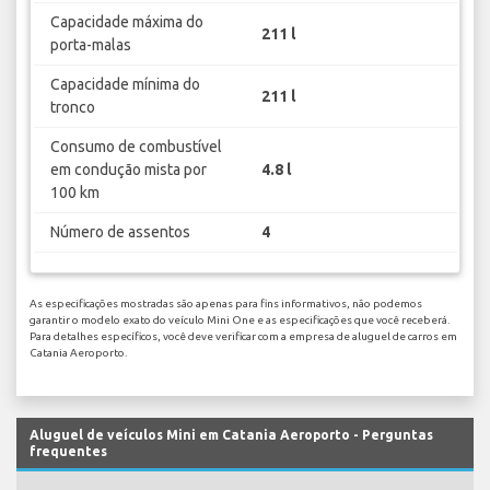
Capacidade máxima do
211 l
porta-malas
Capacidade mínima do
211 l
tronco
Consumo de combustível
em condução mista por
4.8 l
100 km
Número de assentos
4
As especificações mostradas são apenas para fins informativos, não podemos
garantir o modelo exato do veículo Mini One e as especificações que você receberá.
Para detalhes específicos, você deve verificar com a empresa de aluguel de carros em
Catania Aeroporto.
Aluguel de veículos Mini em Catania Aeroporto - Perguntas
frequentes