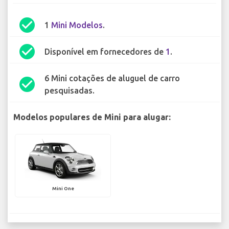
check_circle
1
Mini Modelos
.
check_circle
Disponível em fornecedores de
1
.
6 Mini cotações de aluguel de carro
check_circle
pesquisadas.
Modelos populares de Mini para alugar:
Mini One